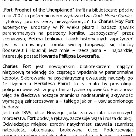
„Fort: Prophet of the Unexplained”
trafił na biblioteczne półki w
roku 2002 za pośrednictwem wydawnictwa
Dark Horse Comics
.
Tytułowy „prorok rzeczy niewyjaśnionych” to
Charles Hoy Fort
autentyczny, urodzony w 19 wieku pisarz i badacz zjawisk
paranormalnych na potrzeby komiksu „zapożyczony” przez
scenarzystę
Petera Lenkova
. Takich historycznych zapożyczeń
jest w omawianym tomiku więcej (pojawiają się choćby
Roosevelt i Houdini) lecz mnie – rzecz jasna – najbardziej
interesuje postać
Howarda Phillipsa Lovecrafta
.
Charles Fort
jest nowojorskim bibliotekarzem mającym
nietypową tendencję do częstego wpadania w paranormalne
kłopoty. Skierowania na psychiatryczną ewaluację nauczyły go,
że fizjonomia
Herkulesa Poirot
to za mało by prostolinijni
policjanci uwierzyli w jego fantastyczne opowieści. Postanowił
więc, że śledztwa noszące znamiona nadnaturalnej aktywności
wymagają zainteresowania – takiego jak on – uświadomionego
badacza.
Jest rok 1899, ulice Nowego Jorku zalewa fala tajemniczych
morderstw.
Fort
podwija rękawy, zaczesuje wąsa i rusza do akcji.
Odwiedzając miejsce zbrodni natychmiast zauważa szlamistą
naleciałość, oblepiającą brukowaną ulicę. Podejrzewając
najgorsze pobiera próbki i zleca ich analizę jednemu ze swych