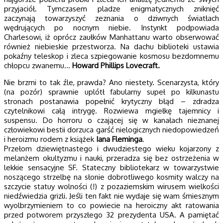
przyjaciół. Tymczasem pladze enigmatycznych zniknięć
zaczynają towarzyszyć zeznania o dziwnych światłach
wędrujących po nocnym niebie. Instynkt podpowiada
Charlesowi, iż oprócz zaułków Manhattanu warto obserwować
również niebieskie przestworza. Na dachu biblioteki ustawia
pokaźny teleskop i zleca szpiegowanie kosmosu bezdomnemu
chłopcu zwanemu…
Howard Phillips Lovecraft.
Nie brzmi to tak źle, prawda? Ano niestety. Scenarzysta, który
(na pozór) sprawnie uplótł fabularny supeł po kilkunastu
stronach postanawia popełnić krytyczny błąd – zdradza
czytelnikowi całą intrygę. Rozwiewa mgiełkę tajemnicy i
suspensu. Do horroru o czającej się w kanałach nieznanej
człowiekowi bestii dorzuca garść nielogicznych niedopowiedzeń
i heroizmu rodem z książek
Iana Fleminga
.
Przełom dziewiętnastego i dwudziestego wieku kojarzony z
melanżem okultyzmu i nauki, przeradza się bez ostrzeżenia w
lekkie sensacyjne SF. Stateczny bibliotekarz w towarzystwie
noszącego strzelbę na słonie dobrotliwego kosmity walczy na
szczycie statuy wolności (!) z pozaziemskim wirusem wielkości
niedźwiedzia grizli. Jeśli ten fakt nie wydaje się wam śmiesznym
wyolbrzymieniem to co powiecie na heroiczny akt ratowania
przed potworem przyszłego 32 prezydenta USA. A pamiętać