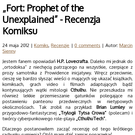
„Fort: Prophet of the
Unexplained” - Recenzja
Komiksu
24 maja 2012 |
Komiks
,
Recenzje
|
0 comments
| Autor:
Marcin
Sienny
Jestem fanem opowiadań
H.P. Lovecrafta
. Daleko mi jednak do
„ortodoksa” z niechęcią patrzącego na wszystkie, czerpiące z
prozy samotnika z Prowidence inicjatywy. Wręcz przeciwnie,
cieszę się bardzo słysząc wieści o mających się ukazać książkach,
komiksach, grach video i filmach adaptujących bądź
kontynuujących wątki mitologii
Cthulhu
. Nie przeszkadza mi
również lekkie przemieszanie gatunków polegające na
postawieniu panteonu przedwiecznych w nietypowych
okolicznościach. Tak zrobił na przykład:
Brian Lumley
w
przygodowo-fantastycznej
„Trylogii Tytsa Crowa”
(polecam) i
twórcy cyberpunkowego role-playa
„CthulhuTech”
.
Dlaczego postanowiłem zacząć recenzję od tego krótkiego
rachunku sumienia? Otóż mam dziś zamiar ponarzekać.