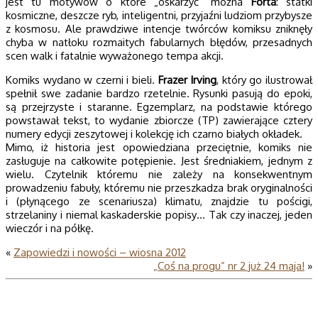
jest tu motywów o które „oskarżyć” można
Forta
: statki
kosmiczne, deszcze ryb, inteligentni, przyjaźni ludziom przybysze
z kosmosu. Ale prawdziwe intencje twórców komiksu zniknęły
chyba w natłoku rozmaitych fabularnych błędów, przesadnych
scen walk i fatalnie wyważonego tempa akcji.
Komiks wydano w czerni i bieli.
Frazer Irving
, który go ilustrował
spełnił swe zadanie bardzo rzetelnie. Rysunki pasują do epoki,
są przejrzyste i staranne. Egzemplarz, na podstawie którego
powstawał tekst, to wydanie zbiorcze (TP) zawierające cztery
numery edycji zeszytowej i kolekcję ich czarno białych okładek.
Mimo, iż historia jest opowiedziana przeciętnie, komiks nie
zasługuje na całkowite potępienie. Jest średniakiem, jednym z
wielu. Czytelnik któremu nie zależy na konsekwentnym
prowadzeniu fabuły, któremu nie przeszkadza brak oryginalności
i (płynącego ze scenariusza) klimatu, znajdzie tu pościgi,
strzelaniny i niemal kaskaderskie popisy… Tak czy inaczej, jeden
wieczór i na półkę.
«
Zapowiedzi i nowości – wiosna 2012
„Coś na progu” nr 2 już 24 maja!
»