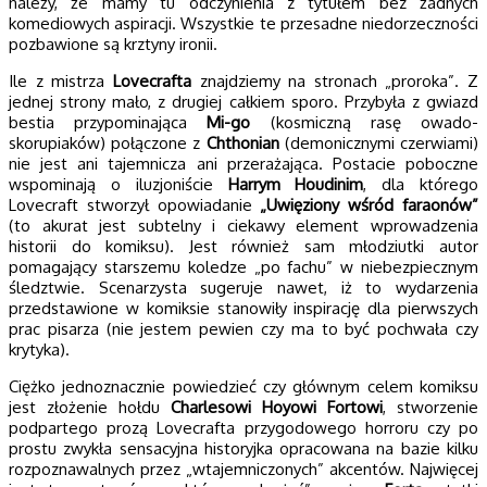
należy, że mamy tu odczynienia z tytułem bez żadnych
komediowych aspiracji. Wszystkie te przesadne niedorzeczności
pozbawione są krztyny ironii.
Ile z mistrza
Lovecrafta
znajdziemy na stronach „proroka”. Z
jednej strony mało, z drugiej całkiem sporo. Przybyła z gwiazd
bestia przypominająca
Mi-go
(kosmiczną rasę owado-
skorupiaków) połączone z
Chthonian
(demonicznymi czerwiami)
nie jest ani tajemnicza ani przerażająca. Postacie poboczne
wspominają o iluzjoniście
Harrym Houdinim
, dla którego
Lovecraft stworzył opowiadanie
„Uwięziony wśród faraonów”
(to akurat jest subtelny i ciekawy element wprowadzenia
historii do komiksu). Jest również sam młodziutki autor
pomagający starszemu koledze „po fachu” w niebezpiecznym
śledztwie. Scenarzysta sugeruje nawet, iż to wydarzenia
przedstawione w komiksie stanowiły inspirację dla pierwszych
prac pisarza (nie jestem pewien czy ma to być pochwała czy
krytyka).
Ciężko jednoznacznie powiedzieć czy głównym celem komiksu
jest złożenie hołdu
Charlesowi Hoyowi Fortowi
, stworzenie
podpartego prozą Lovecrafta przygodowego horroru czy po
prostu zwykła sensacyjna historyjka opracowana na bazie kilku
rozpoznawalnych przez „wtajemniczonych” akcentów. Najwięcej