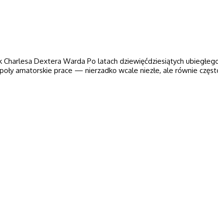
Charlesa Dextera Warda Po latach dziewięćdziesiątych ubiegłego
poły amatorskie prace — nierzadko wcale niezłe, ale równie częs