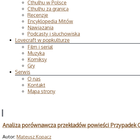
Cthulhu w Polsce
Cthulhu za granicą
Recenzje
Encyklopedia Mitów
Nawiązania
Podcasty i słuchowiska
Lovecraft w popkulturze
Film i serial
Muzyka
Komiksy
Gry
Serwis
O nas
Kontakt
Mapa strony
Analiza porównawcza przekładów powieści Przypadek 
Autor:
Mateusz Kopacz