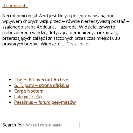
0 comments
Necronomicon (al-Azif) jest fikcyjną księgą, napisaną pod
wpływem chorych wizji, przez – równie nierzeczywistą postać –
szalonego araba Abdula al-Hazareda. W dziele, zawarto
niebezpieczną wiedzę, dotyczącą demonicznych inkantacji,
przerażających zaklęć i zniszczonych przez czas miejsc kultu
prastarych bogów. Wiedzę, o …
Czytaj dalej
Polecane
The H. P. Lovecraft Archive
S. T. Joshi – strona oficjalna
Carpe Noctem
Labirynt z liści
Pessimus – forum pesymistów
Wyszukaj
Search for: