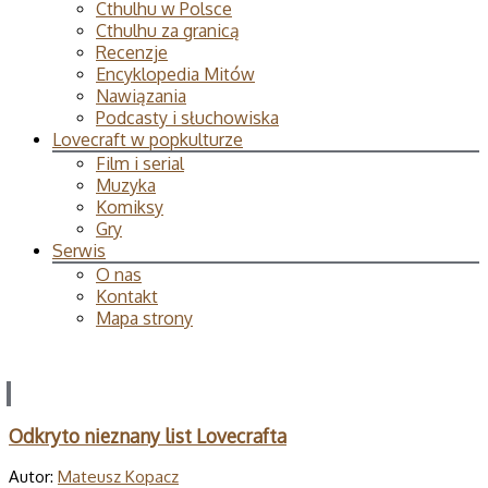
Cthulhu w Polsce
Cthulhu za granicą
Recenzje
Encyklopedia Mitów
Nawiązania
Podcasty i słuchowiska
Lovecraft w popkulturze
Film i serial
Muzyka
Komiksy
Gry
Serwis
O nas
Kontakt
Mapa strony
Odkryto nieznany list Lovecrafta
Autor:
Mateusz Kopacz