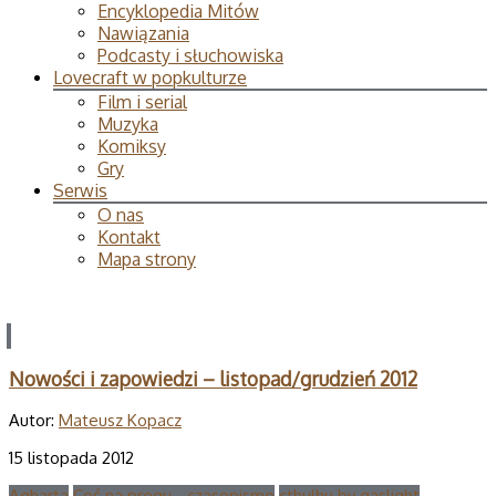
Encyklopedia Mitów
Nawiązania
Podcasty i słuchowiska
Lovecraft w popkulturze
Film i serial
Muzyka
Komiksy
Gry
Serwis
O nas
Kontakt
Mapa strony
Nowości i zapowiedzi – listopad/grudzień 2012
Autor:
Mateusz Kopacz
15 listopada 2012
Agharta
Coś na progu - czasopismo
cthulhu by gaslight