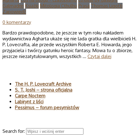
Galmadrin
Książki
Mitologia Cthulhu
Prasa
Thomas Ligotti
Zapowiedź
0 komentarzy
Bardzo prawdopodobne, że jeszcze w tym roku nakładem
wydawnictwa Agharta ukaże się nie lada gratka dla wielbicieli H.
P. Lovecrafta, ale przede wszystkim Roberta E. Howarda, jego
przyjaciela i twórcy gatunku heroic fantasy. Mowa tu o zbiorze,
jeszcze niezatytułowanym, wszystkich …
Czytaj dalej
Polecane
The H. P. Lovecraft Archive
S. T. Joshi – strona oficjalna
Carpe Noctem
Labirynt z liści
Pessimus – forum pesymistów
Wyszukaj
Search for: