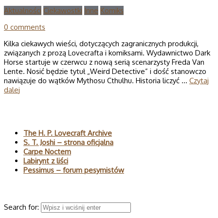
Aktualności
Ciekawostki
Inne
Komiks
0 comments
Kilka ciekawych wieści, dotyczących zagranicznych produkcji,
związanych z prozą Lovecrafta i komiksami. Wydawnictwo Dark
Horse startuje w czerwcu z nową serią scenarzysty Freda Van
Lente. Nosić będzie tytuł „Weird Detective” i dość stanowczo
nawiązuje do wątków Mythosu Cthulhu. Historia liczyć …
Czytaj
dalej
Polecane
The H. P. Lovecraft Archive
S. T. Joshi – strona oficjalna
Carpe Noctem
Labirynt z liści
Pessimus – forum pesymistów
Wyszukaj
Search for: