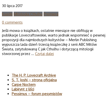
30 lipca 2017
Książki
Mitologia Cthulhu
Premiera
0 comments
Jeśli mowa o książkach, ostatnie miesiące nie obfitują w
publikacje Lovecraftowskie, warto jednak wspomnieć o pewnej
propozycji dla najmłodszych kultystów – Merlin Publishing
wypuszcza lada dzień trzecią książeczkę z serii ABC Mitów
Świata, zatytułowaną C jak Cthulhu i dotyczącą mitologii
stworzonej przez …
Czytaj dalej
Polecane
The H. P. Lovecraft Archive
S. T. Joshi – strona oficjalna
Carpe Noctem
Labirynt z liści
Pessimus – forum pesymistów
Wyszukaj