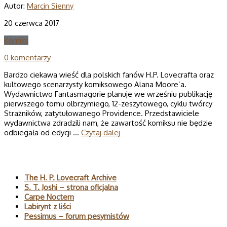
Autor:
Marcin Sienny
20 czerwca 2017
Komiks
0 komentarzy
Bardzo ciekawa wieść dla polskich fanów H.P. Lovecrafta oraz
kultowego scenarzysty komiksowego Alana Moore’a.
Wydawnictwo Fantasmagorie planuje we wrześniu publikację
pierwszego tomu olbrzymiego, 12-zeszytowego, cyklu twórcy
Strażników, zatytułowanego Providence. Przedstawiciele
wydawnictwa zdradzili nam, że zawartość komiksu nie będzie
odbiegała od edycji …
Czytaj dalej
Polecane
The H. P. Lovecraft Archive
S. T. Joshi – strona oficjalna
Carpe Noctem
Labirynt z liści
Pessimus – forum pesymistów