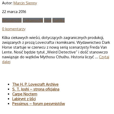
Autor:
Marcin Sienny
22 marca 2016
Aktualności
Ciekawostki
Inne
Komiks
0 komentarzy
Kilka ciekawych wieści, dotyczących zagranicznych produkcji,
związanych z prozą Lovecrafta i komiksami. Wydawnictwo Dark
Horse startuje w czerwcu z nową serią scenarzysty Freda Van
Lente. Nosić będzie tytuł „Weird Detective” i dość stanowczo
nawiązuje do wątków Mythosu Cthulhu. Historia liczyć …
Czytaj
dalej
Polecane
The H. P. Lovecraft Archive
S. T. Joshi – strona oficjalna
Carpe Noctem
Labirynt z liści
Pessimus – forum pesymistów
Wyszukaj