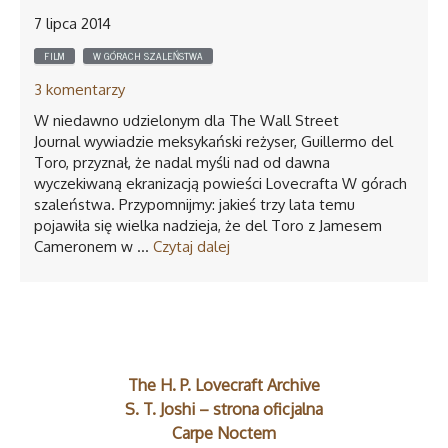
DLA CZYTELNIKA
7 lipca 2014
FILM
W GÓRACH SZALEŃSTWA
OD CZEGO ZACZĄĆ CZYTANIE LOVECRAFTA
3 komentarzy
PUBLIKACJE LOVECRAFTA
W niedawno udzielonym dla The Wall Street
Journal wywiadzie meksykański reżyser, Guillermo del
PUBLIKACJE O LOVECRAFCIE
Toro, przyznał, że nadal myśli nad od dawna
wyczekiwaną ekranizacją powieści Lovecrafta W górach
JAK ZEBRAĆ WSZYSTKO PO POLSKU
szaleństwa. Przypomnijmy: jakieś trzy lata temu
pojawiła się wielka nadzieja, że del Toro z Jamesem
ARTYKUŁY I WYWIADY
Cameronem w …
Czytaj dalej
INNE OPOWIEŚCI NIESAMOWITE
CIEKAWOSTKI
Polecane
MITOLOGIA CTHULHU
The H. P. Lovecraft Archive
CTHULHU W POLSCE
S. T. Joshi – strona oficjalna
CTHULHU ZA GRANICĄ
Carpe Noctem