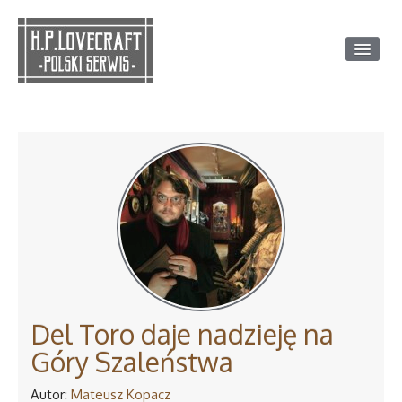
H.P. LOVECRAFT
BIOGRAFIA
OPOWIADANIA, NOWELE, POWIEŚCI
LISTY
WIERSZE I POEMATY
ESEJE
Del Toro daje nadzieję na
PRZYJACIELE I KORESPONDENCI
Góry Szaleństwa
ULUBIENI PISARZE
Autor:
Mateusz Kopacz