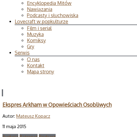
Encyklopedia Mitów
Nawiązania
Podcasty i słuchowiska
Lovecraft w popkulturze
Film i serial
Muzyka
Komiksy
Gry
Serwis
O nas
Kontakt
Mapa strony
Ekspres Arkham w Opowieściach Osobliwych
Autor:
Mateusz Kopacz
11 maja 2015
Audycja
Patronat
Podcast