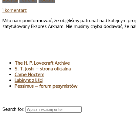
1 komentarz
Miło nam poinformować, że objęliśmy patronat nad kolejnym pro
zatytułowany Ekspres Arkham. Nie musimy chyba dodawać, że nal
Polecane
The H. P. Lovecraft Archive
S. T. Joshi – strona oficjalna
Carpe Noctem
Labirynt z liści
Pessimus – forum pesymistów
Wyszukaj
Search for:
© 2026 H.P. Lovecraft – polski serwis