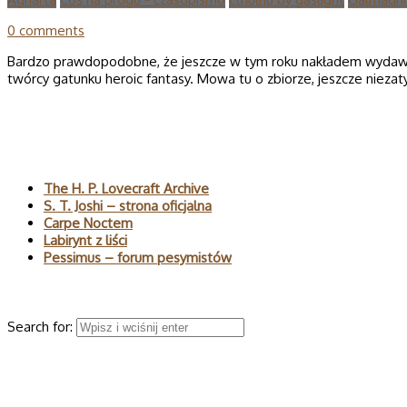
0 comments
Bardzo prawdopodobne, że jeszcze w tym roku nakładem wydawnictw
twórcy gatunku heroic fantasy. Mowa tu o zbiorze, jeszcze niez
Polecane
The H. P. Lovecraft Archive
S. T. Joshi – strona oficjalna
Carpe Noctem
Labirynt z liści
Pessimus – forum pesymistów
Wyszukaj
Search for:
© 2026 H.P. Lovecraft – polski serwis