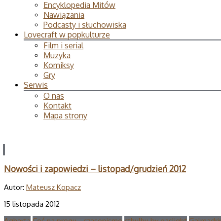
Encyklopedia Mitów
Nawiązania
Podcasty i słuchowiska
Lovecraft w popkulturze
Film i serial
Muzyka
Komiksy
Gry
Serwis
O nas
Kontakt
Mapa strony
Nowości i zapowiedzi – listopad/grudzień 2012
Autor:
Mateusz Kopacz
15 listopada 2012
Agharta
Coś na progu - czasopismo
cthulhu by gaslight
Galmadri