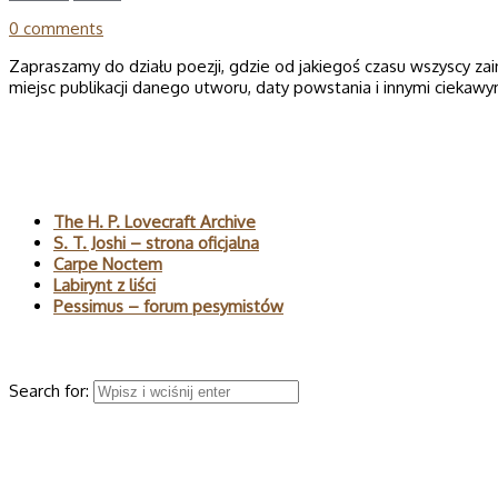
0 comments
Zapraszamy do działu poezji, gdzie od jakiegoś czasu wszyscy z
miejsc publikacji danego utworu, daty powstania i innymi ciekaw
Polecane
The H. P. Lovecraft Archive
S. T. Joshi – strona oficjalna
Carpe Noctem
Labirynt z liści
Pessimus – forum pesymistów
Wyszukaj
Search for:
© 2026 H.P. Lovecraft – polski serwis