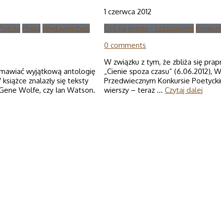
1 czerwca 2012
Poezja
Prasa
Wydawnictwo
Coś na progu - czasopismo
Konkur
0 comments
W związku z tym, że zbliża się pra
zamawiać wyjątkową antologię
„Cienie spoza czasu” (6.06.2012),
książce znalazły się teksty
Przedwiecznym Konkursie Poetycki
 Gene Wolfe, czy Ian Watson.
wierszy – teraz …
Czytaj dalej