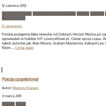
12 czerwca 2012
Cienie spoza czasu
Coś na progu - czasopismo
Konkurs
Patronat
Dobre Historie
0 comments
Poniżej podajemy kilka newsów od Dobrych Historii: Można już 
opowiadań w hołdzie H.P. Lovecraftowi pt. Cienie spoza czasu. W 
takich autorów jak: Alan Moore, Graham Masterton, Edward Lee,
Różni …
Czytaj dalej
Poezja uzupełniona!
Autor:
Mateusz Kopacz
3 marca 2011
Artykuły
HPL.pl