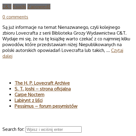
C&T
Książki
Zapowiedź
0 comments
Są już informacje na temat Nienazwanego, czyli kolejnego
zbioru Lovecrafta z serii Biblioteka Grozy Wydawnictwa C&T.
Wydaje mi się, że na tę książkę warto czekać z co najmniej kilku
powodów, które przedstawiam niżej: Niepublikowanych na
polski autorskich opowiadań Lovecrafta lub takich, …
Czytaj
dalej
Polecane
The H. P. Lovecraft Archive
S. T. Joshi – strona oficjalna
Carpe Noctem
Labirynt z liści
Pessimus – forum pesymistów
Wyszukaj
Search for: