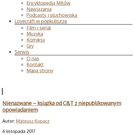
Encyklopedia Mitów
Nawiązania
Podcasty i słuchowiska
Lovecraft w popkulturze
Film i serial
Muzyka
Komiksy
Gry
Serwis
O nas
Kontakt
Mapa strony
Nienazwane – książka od C&T z niepublikowanym
opowiadaniem
Autor:
Mateusz Kopacz
6 listopada 2017