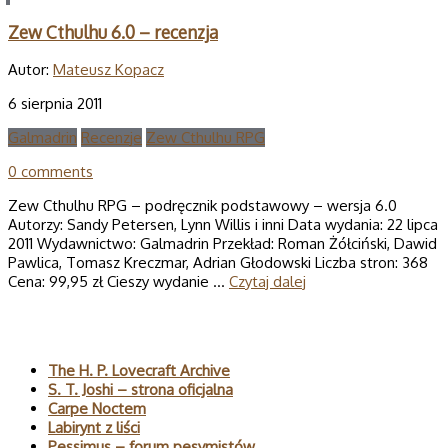
Zew Cthulhu 6.0 – recenzja
Autor:
Mateusz Kopacz
6 sierpnia 2011
Galmadrin
Recenzje
Zew Cthulhu RPG
0 comments
Zew Cthulhu RPG – podręcznik podstawowy – wersja 6.0
Autorzy: Sandy Petersen, Lynn Willis i inni Data wydania: 22 lipca
2011 Wydawnictwo: Galmadrin Przekład: Roman Żółciński, Dawid
Pawlica, Tomasz Kreczmar, Adrian Głodowski Liczba stron: 368
Cena: 99,95 zł Cieszy wydanie …
Czytaj dalej
Polecane
The H. P. Lovecraft Archive
S. T. Joshi – strona oficjalna
Carpe Noctem
Labirynt z liści
Pessimus – forum pesymistów