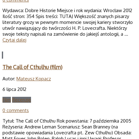
Wydawca: Dobre Historie Miejsce i rok wydania: Wrocław 2012
Ilość stron: 354 Spis treści: TUTAJ Większość znanych pisarzy
literatury grozy w pewnym momencie swojej kariery stworzyło
utwór nawiązujący do twórczości H. P. Lovecrafta. Niektórzy
swoje teksty napisali na zamówienie do jakiejś antologii, a …
Czytaj dalej
The Call of Cthulhu (film)
Autor:
Mateusz Kopacz
6 lipca 2012
Film
Recenzje
0 comments
Tytuł: The Call of Cthulhu Rok powstania: 7 października 2005
Reżyseria: Andrew Leman Scenariusz: Sean Branney (na
podstawie opowiadania Lovecrafta pt. Zew Cthulhu) Obsada:
Matt Foyer, John Bolen, Ralph Lucas i inni Uwagi: Profesor