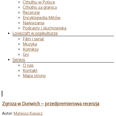
Cthulhu w Polsce
Cthulhu za granicą
Recenzje
Encyklopedia Mitów
Nawiązania
Podcasty i słuchowiska
Lovecraft w popkulturze
Film i serial
Muzyka
Komiksy
Gry
Serwis
O nas
Kontakt
Mapa strony
Zgroza w Dunwich – przedpremierowa recenzja
Autor:
Mateusz Kopacz