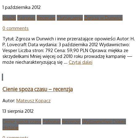
1 października 2012
Książki
Patronat
Recenzje
Tłumaczenia
Zgroza w Dunwich
0 comments
Tytuł: Zgroza w Dunwich i inne przerażające opowieści Autor: H.
P. Lovecraft Data wydania: 3 października 2012 Wydawnictwo:
Vesper Liczba stron: 792 Cena: 59,90 PLN Oprawa: miękka ze
skrzydełkami Mniej więcej od 2010 roku prowadzę kampanię —
może niecharakteryzującą się …
Czytaj dalej
Cienie spoza czasu – recenzja
Autor:
Mateusz Kopacz
13 sierpnia 2012
Cienie spoza czasu
Patronat
Recenzje
Wydawnictwo Dobre
Historie
0 comments