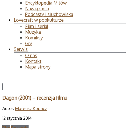
Encyklopedia Mitów
Nawiązania
Podcasty i słuchowiska
Lovecraft w popkulturze
Film i serial
Muzyka
Komiksy
Gry
Serwis
O nas
Kontakt
Mapa strony
Dagon (2001) – recenzja filmu
Autor:
Mateusz Kopacz
12 stycznia 2014
Film
Recenzje