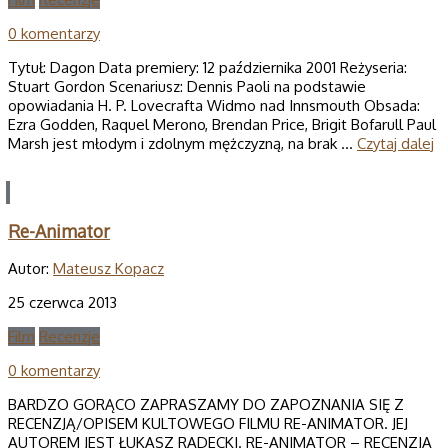
0 komentarzy
Tytuł: Dagon Data premiery: 12 października 2001 Reżyseria:
Stuart Gordon Scenariusz: Dennis Paoli na podstawie
opowiadania H. P. Lovecrafta Widmo nad Innsmouth Obsada:
Ezra Godden, Raquel Merono, Brendan Price, Brigit Bofarull Paul
Marsh jest młodym i zdolnym mężczyzną, na brak …
Czytaj dalej
Re-Animator
Autor:
Mateusz Kopacz
25 czerwca 2013
Film
Recenzje
0 komentarzy
BARDZO GORĄCO ZAPRASZAMY DO ZAPOZNANIA SIĘ Z
RECENZJĄ/OPISEM KULTOWEGO FILMU RE-ANIMATOR. JEJ
AUTOREM JEST ŁUKASZ RADECKI. RE-ANIMATOR – RECENZJA