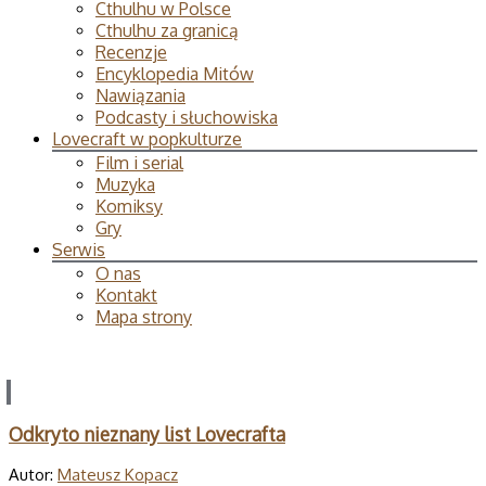
Cthulhu w Polsce
Cthulhu za granicą
Recenzje
Encyklopedia Mitów
Nawiązania
Podcasty i słuchowiska
Lovecraft w popkulturze
Film i serial
Muzyka
Komiksy
Gry
Serwis
O nas
Kontakt
Mapa strony
Odkryto nieznany list Lovecrafta
Autor:
Mateusz Kopacz