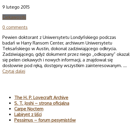
9 lutego 2015
Ciekawostki
0 comments
Pewien doktorant z Uniwersytetu Londyńskiego podczas
badań w Harry Ransom Center, archiwum Uniwersytetu
Teksańskiego w Austin, dokonał zadziwiającego odkrycia.
Zadziwiającego, gdyż dokument przez niego „odkopany” okazał
się pełen ciekawych i nowych informacji, a znajdował się
dosłownie pod ręką, dostępny wszystkim zainteresowanym. …
Czytaj dalej
Polecane
The H. P. Lovecraft Archive
S. T. Joshi – strona oficjalna
Carpe Noctem
Labirynt z liści
Pessimus – forum pesymistów
Wyszukaj