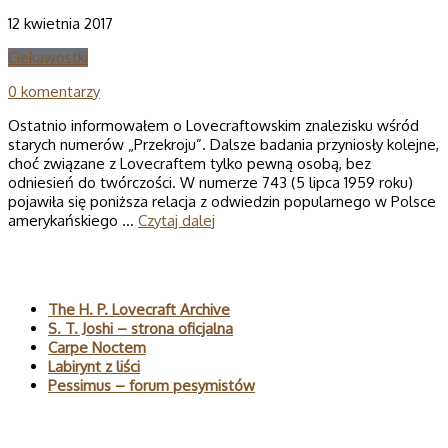
12 kwietnia 2017
Ciekawostki
0 komentarzy
Ostatnio informowałem o Lovecraftowskim znalezisku wśród
starych numerów „Przekroju”. Dalsze badania przyniosły kolejne,
choć związane z Lovecraftem tylko pewną osobą, bez
odniesień do twórczości. W numerze 743 (5 lipca 1959 roku)
pojawiła się poniższa relacja z odwiedzin popularnego w Polsce
amerykańskiego …
Czytaj dalej
Polecane
The H. P. Lovecraft Archive
S. T. Joshi – strona oficjalna
Carpe Noctem
Labirynt z liści
Pessimus – forum pesymistów
Wyszukaj