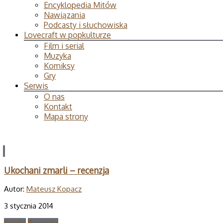
Encyklopedia Mitów
Nawiązania
Podcasty i słuchowiska
Lovecraft w popkulturze
Film i serial
Muzyka
Komiksy
Gry
Serwis
O nas
Kontakt
Mapa strony
Ukochani zmarli – recenzja
Autor:
Mateusz Kopacz
3 stycznia 2014
Książki
Recenzje