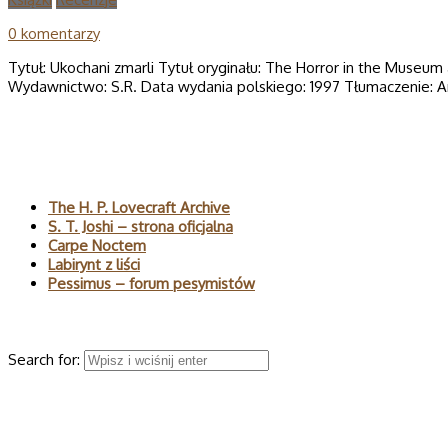
0 komentarzy
Tytuł: Ukochani zmarli Tytuł oryginału: The Horror in the Museum
Wydawnictwo: S.R. Data wydania polskiego: 1997 Tłumaczenie: A
Polecane
The H. P. Lovecraft Archive
S. T. Joshi – strona oficjalna
Carpe Noctem
Labirynt z liści
Pessimus – forum pesymistów
Wyszukaj
Search for:
© 2026 H.P. Lovecraft – polski serwis