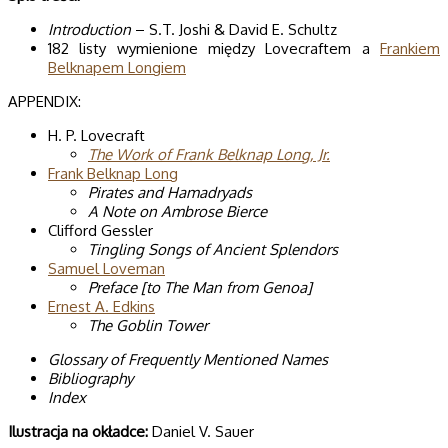
Introduction
– S.T. Joshi & David E. Schultz
182 listy wymienione między Lovecraftem a
Frankiem
Belknapem Longiem
APPENDIX:
H. P. Lovecraft
The Work of Frank Belknap Long, Jr.
Frank Belknap Long
Pirates and Hamadryads
A Note on Ambrose Bierce
Clifford Gessler
Tingling Songs of Ancient Splendors
Samuel Loveman
Preface [to The Man from Genoa]
Ernest A. Edkins
The Goblin Tower
Glossary of Frequently Mentioned Names
Bibliography
Index
Ilustracja na okładce:
Daniel V. Sauer