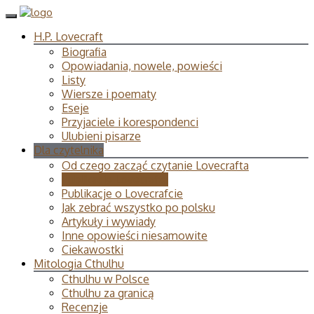
H.P. Lovecraft
Biografia
Opowiadania, nowele, powieści
Listy
Wiersze i poematy
Eseje
Przyjaciele i korespondenci
Ulubieni pisarze
Dla czytelnika
Od czego zacząć czytanie Lovecrafta
Publikacje Lovecrafta
Publikacje o Lovecrafcie
Jak zebrać wszystko po polsku
Artykuły i wywiady
Inne opowieści niesamowite
Ciekawostki
Mitologia Cthulhu
Cthulhu w Polsce
Cthulhu za granicą
Recenzje