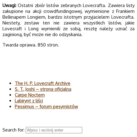
Uwagi:
Ostatni zbiór listów zebranych Lovecrafta. Zawiera listy
zakupione na akcji crowdfundingowej, wymienione z Frankiem
Belknapem Longiem, bardzo istotnym przyjacielem Lovecrafta.
Niestety, zestaw ten nie zawiera wszystkich listów, jakie
Lovecraft i Long wymienili ze sobą, resztę należy uznać za
zaginioną, być może nie do odzyskania.
Twarda oprawa. 850 stron.
Polecane
The H. P. Lovecraft Archive
S. T. Joshi – strona oficjalna
Carpe Noctem
Labirynt z liści
Pessimus – forum pesymistów
Wyszukaj
Search for: