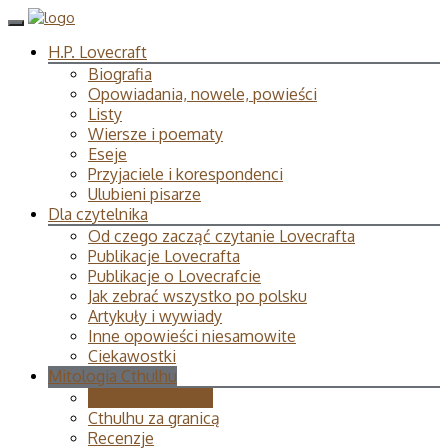
H.P. Lovecraft
Biografia
Opowiadania, nowele, powieści
Listy
Wiersze i poematy
Eseje
Przyjaciele i korespondenci
Ulubieni pisarze
Dla czytelnika
Od czego zacząć czytanie Lovecrafta
Publikacje Lovecrafta
Publikacje o Lovecrafcie
Jak zebrać wszystko po polsku
Artykuły i wywiady
Inne opowieści niesamowite
Ciekawostki
Mitologia Cthulhu
Cthulhu w Polsce
Cthulhu za granicą
Recenzje