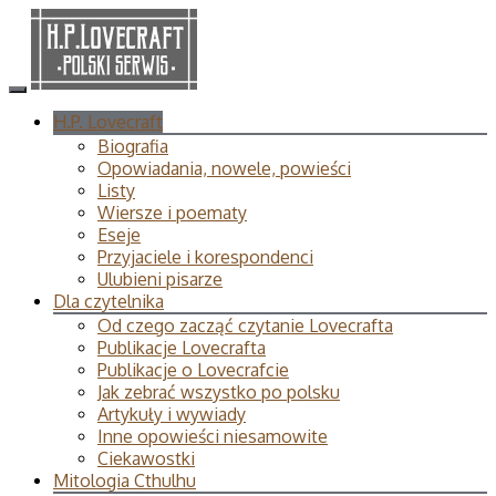
H.P. Lovecraft
Biografia
Opowiadania, nowele, powieści
Listy
Wiersze i poematy
Eseje
Przyjaciele i korespondenci
Ulubieni pisarze
Dla czytelnika
Od czego zacząć czytanie Lovecrafta
Publikacje Lovecrafta
Publikacje o Lovecrafcie
Jak zebrać wszystko po polsku
Artykuły i wywiady
Inne opowieści niesamowite
Ciekawostki
Mitologia Cthulhu