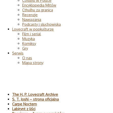
Cthulhu w Polsce
Encyklopedia Mitów
Cthulhu za granicą
Recenzje
Nawiązania
Podcasty i słuchowiska
Lovecraft w popkulturze
Film i serial
Muzyka
Komiksy
Gry
Serwis
O nas
Mapa strony
Polecane
The H. P. Lovecraft Archive
S. T. Joshi – strona oficjalna
Carpe Noctem
Labirynt z liści