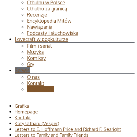
Cthulhu w Polsce
Cthulhu za granicą
Recenzje
Encyklopedia Mitów
Nawiązania
Podcasty i słuchowiska
Lovecraft w popkulturze
Film i serial
Muzyka
Komiksy
Gry
Serwis
O nas
Kontakt
Mapa strony
Grafika
Homepage
Kontakt
Koty Ultharu (Vesper)
Letters to E. Hoffmann Price and Richard F. Searight
Letters to Family and Family Friends