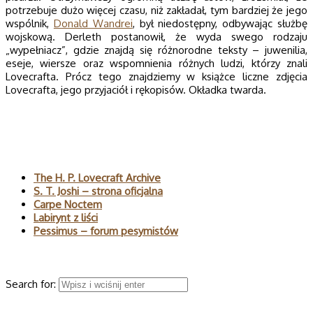
potrzebuje dużo więcej czasu, niż zakładał, tym bardziej że jego
wspólnik,
Donald Wandrei
, był niedostępny, odbywając służbę
wojskową. Derleth postanowił, że wyda swego rodzaju
„wypełniacz”, gdzie znajdą się różnorodne teksty – juwenilia,
eseje, wiersze oraz wspomnienia różnych ludzi, którzy znali
Lovecrafta. Prócz tego znajdziemy w książce liczne zdjęcia
Lovecrafta, jego przyjaciół i rękopisów. Okładka twarda.
Polecane
The H. P. Lovecraft Archive
S. T. Joshi – strona oficjalna
Carpe Noctem
Labirynt z liści
Pessimus – forum pesymistów
Wyszukaj
Search for:
© 2026 H.P. Lovecraft – polski serwis