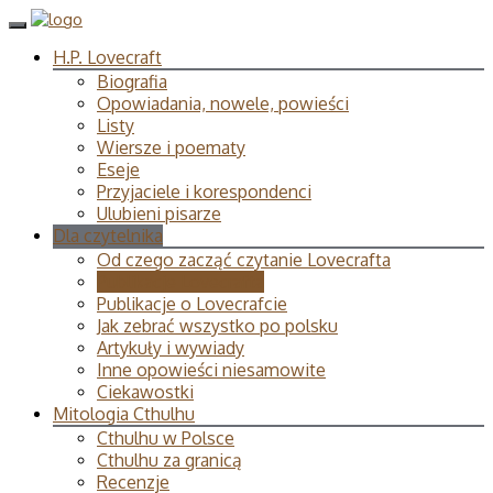
H.P. Lovecraft
Biografia
Opowiadania, nowele, powieści
Listy
Wiersze i poematy
Eseje
Przyjaciele i korespondenci
Ulubieni pisarze
Dla czytelnika
Od czego zacząć czytanie Lovecrafta
Publikacje Lovecrafta
Publikacje o Lovecrafcie
Jak zebrać wszystko po polsku
Artykuły i wywiady
Inne opowieści niesamowite
Ciekawostki
Mitologia Cthulhu
Cthulhu w Polsce
Cthulhu za granicą
Recenzje