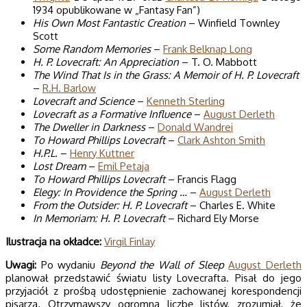
1934 opublikowane w „Fantasy Fan”)
His Own Most Fantastic Creation
– Winfield Townley
Scott
Some Random Memories
–
Frank Belknap Long
H. P. Lovecraft: An Appreciation
– T. O. Mabbott
The Wind That Is in the Grass: A Memoir of H. P. Lovecraft
–
R.H. Barlow
Lovecraft and Science
–
Kenneth Sterling
Lovecraft as a Formative Influence
–
August Derleth
The Dweller in Darkness
–
Donald Wandrei
To Howard Phillips Lovecraft
–
Clark Ashton Smith
H.P.L.
–
Henry Kuttner
Lost Dream
–
Emil Petaja
To Howard Phillips Lovecraft
– Francis Flagg
Elegy: In Providence the Spring …
–
August Derleth
From the Outsider: H. P. Lovecraft
– Charles E. White
In Memoriam: H. P. Lovecraft
– Richard Ely Morse
Ilustracja na okładce:
Virgil Finlay
Uwagi:
Po wydaniu
Beyond the Wall of Sleep
August Derleth
planował przedstawić światu listy Lovecrafta. Pisał do jego
przyjaciół z prośbą udostępnienie zachowanej korespondencji
pisarza. Otrzymawszy ogromną liczbę listów, zrozumiał, że