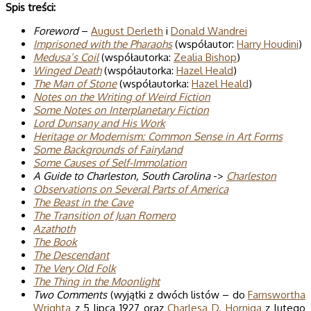
Spis treści:
Foreword
–
August Derleth
i
Donald Wandrei
Imprisoned with the Pharaohs
(współautor:
Harry Houdini
)
Medusa’s Coil
(współautorka:
Zealia Bishop
)
Winged Death
(współautorka:
Hazel Heald
)
The Man of Stone
(współautorka:
Hazel Heald
)
Notes on the Writing of Weird Fiction
Some Notes on Interplanetary Fiction
Lord Dunsany and His Work
Heritage or Modernism: Common Sense in Art Forms
Some Backgrounds of Fairyland
Some Causes of Self-Immolation
A Guide to Charleston, South Carolina
->
Charleston
Observations on Several Parts of America
The Beast in the Cave
The Transition of Juan Romero
Azathoth
The Book
The Descendant
The Very Old Folk
The Thing in the Moonlight
Two Comments
(wyjątki z dwóch listów – do
Farnswortha
Wrighta
z 5 lipca 1927 oraz
Charlesa D. Horniga
z lutego