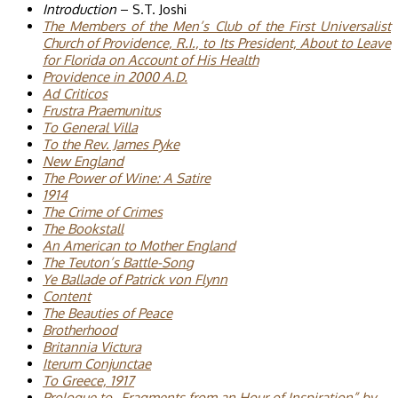
Introduction
– S.T. Joshi
The Members of the Men’s Club of the First Universalist
Church of Providence, R.I., to Its President, About to Leave
for Florida on Account of His Health
Providence in 2000 A.D.
Ad Criticos
Frustra Praemunitus
To General Villa
To the Rev. James Pyke
New England
The Power of Wine: A Satire
1914
The Crime of Crimes
The Bookstall
An American to Mother England
The Teuton’s Battle-Song
Ye Ballade of Patrick von Flynn
Content
The Beauties of Peace
Brotherhood
Britannia Victura
Iterum Conjunctae
To Greece, 1917
Prologue to „Fragments from an Hour of Inspiration” by