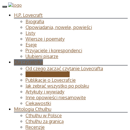
H.P. Lovecraft
Biografia
Opowiadania, nowele, powieści
Listy
Wiersze i poematy
Eseje
Przyjaciele i korespondenci
Ulubieni pisarze
Dla czytelnika
Od czego zacząć czytanie Lovecrafta
Publikacje Lovecrafta
Publikacje o Lovecrafcie
Jak zebrać wszystko po polsku
Artykuły i wywiady
Inne opowieści niesamowite
Ciekawostki
Mitologia Cthulhu
Cthulhu w Polsce
Cthulhu za granicą
Recenzje