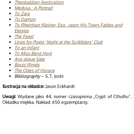
Theobaldian Aestivation
Medusa : A Portrait
To Zara
To Damon
To Rheinhart Kleiner, Esq., upon His Town Fables and
Elegies
The Feast
Lines for Poets’ Night at the Scribblers’ Club
To an Infant
To Miss Beryl Hoyt
Ave atque Vale
Bouts Rimés
The Odes of Horace
Bibliography
– S.T. Joshi
Ilustracja na okładce:
Jason Eckhardt
Uwagi:
Wydane jako 44. numer czasopisma „Crypt of Cthulhu”.
Okładka miękka. Nakład: 650 egzemplarzy.
Polecane