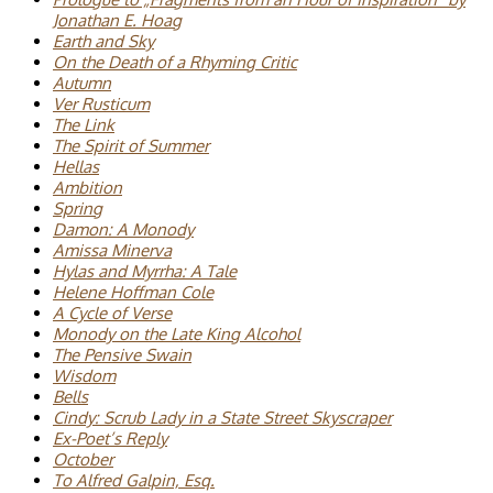
Jonathan E. Hoag
Earth and Sky
On the Death of a Rhyming Critic
Autumn
Ver Rusticum
The Link
The Spirit of Summer
Hellas
Ambition
Spring
Damon: A Monody
Amissa Minerva
Hylas and Myrrha: A Tale
Helene Hoffman Cole
A Cycle of Verse
Monody on the Late King Alcohol
The Pensive Swain
Wisdom
Bells
Cindy: Scrub Lady in a State Street Skyscraper
Ex-Poet’s Reply
October
To Alfred Galpin, Esq.