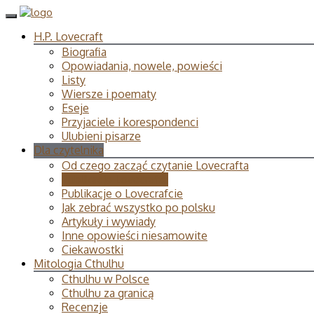
H.P. Lovecraft
Biografia
Opowiadania, nowele, powieści
Listy
Wiersze i poematy
Eseje
Przyjaciele i korespondenci
Ulubieni pisarze
Dla czytelnika
Od czego zacząć czytanie Lovecrafta
Publikacje Lovecrafta
Publikacje o Lovecrafcie
Jak zebrać wszystko po polsku
Artykuły i wywiady
Inne opowieści niesamowite
Ciekawostki
Mitologia Cthulhu
Cthulhu w Polsce
Cthulhu za granicą
Recenzje