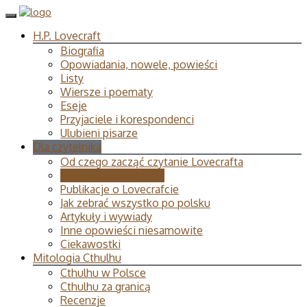
H.P. Lovecraft
Biografia
Opowiadania, nowele, powieści
Listy
Wiersze i poematy
Eseje
Przyjaciele i korespondenci
Ulubieni pisarze
Dla czytelnika
Od czego zacząć czytanie Lovecrafta
Publikacje Lovecrafta
Publikacje o Lovecrafcie
Jak zebrać wszystko po polsku
Artykuły i wywiady
Inne opowieści niesamowite
Ciekawostki
Mitologia Cthulhu
Cthulhu w Polsce
Cthulhu za granicą
Recenzje