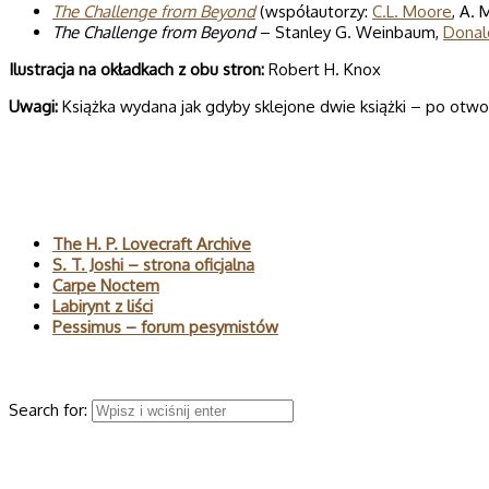
The Challenge from Beyond
(współautorzy:
C.L. Moore
, A. 
The Challenge from Beyond
– Stanley G. Weinbaum,
Donal
Ilustracja na okładkach z obu stron:
Robert H. Knox
Uwagi:
Książka wydana jak gdyby sklejone dwie książki – po otw
Polecane
The H. P. Lovecraft Archive
S. T. Joshi – strona oficjalna
Carpe Noctem
Labirynt z liści
Pessimus – forum pesymistów
Wyszukaj
Search for:
© 2026 H.P. Lovecraft – polski serwis