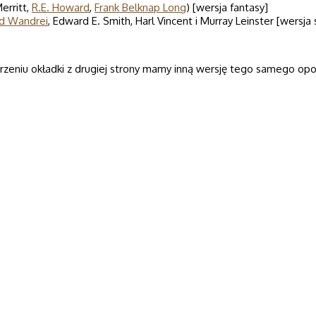
Merritt,
R.E. Howard
,
Frank Belknap Long
) [wersja fantasy]
d Wandrei
, Edward E. Smith, Harl Vincent i Murray Leinster [wersja 
orzeniu okładki z drugiej strony mamy inną wersję tego samego op