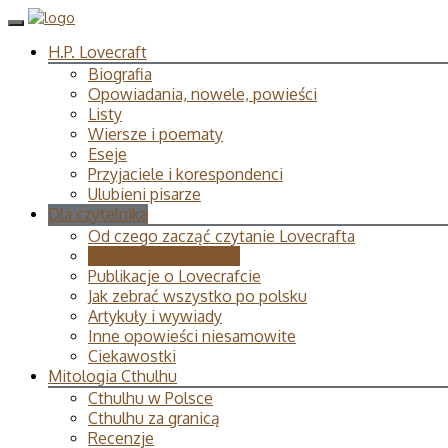
H.P. Lovecraft
Biografia
Opowiadania, nowele, powieści
Listy
Wiersze i poematy
Eseje
Przyjaciele i korespondenci
Ulubieni pisarze
Dla czytelnika
Od czego zacząć czytanie Lovecrafta
Publikacje Lovecrafta
Publikacje o Lovecrafcie
Jak zebrać wszystko po polsku
Artykuły i wywiady
Inne opowieści niesamowite
Ciekawostki
Mitologia Cthulhu
Cthulhu w Polsce
Cthulhu za granicą
Recenzje