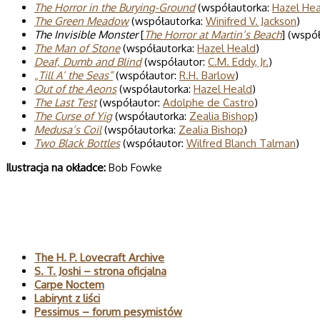
The Horror in the Burying-Ground
(współautorka:
Hazel He
The Green Meadow
(współautorka:
Winifred V. Jackson
)
The Invisible Monster
[
The Horror at Martin’s Beach
] (wspó
The Man of Stone
(współautorka:
Hazel Heald
)
Deaf, Dumb and Blind
(współautor:
C.M. Eddy, Jr.
)
„Till A’ the Seas”
(współautor:
R.H. Barlow
)
Out of the Aeons
(współautorka:
Hazel Heald
)
The Last Test
(współautor:
Adolphe de Castro
)
The Curse of Yig
(współautorka:
Zealia Bishop
)
Medusa’s Coil
(współautorka:
Zealia Bishop
)
Two Black Bottles
(współautor:
Wilfred Blanch Talman
)
Ilustracja na okładce:
Bob Fowke
Polecane
The H. P. Lovecraft Archive
S. T. Joshi – strona oficjalna
Carpe Noctem
Labirynt z liści
Pessimus – forum pesymistów