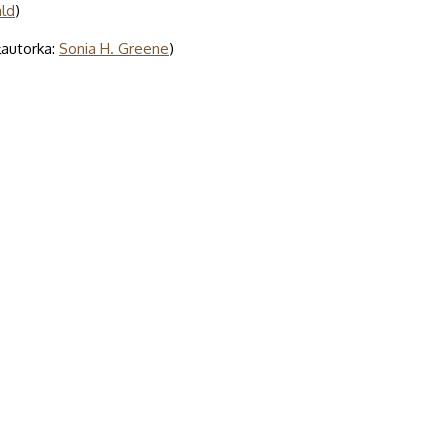
ald
)
łautorka:
Sonia H. Greene
)