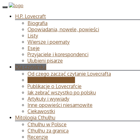
H.P. Lovecraft
Biografia
Opowiadania, nowele, powieści
Listy
Wiersze i poematy
Eseje
Przyjaciele i korespondenci
Ulubieni pisarze
Dla czytelnika
Od czego zacząć czytanie Lovecrafta
Publikacje Lovecrafta
Publikacje o Lovecrafcie
Jak zebrać wszystko po polsku
Artykuły i wywiady
Inne opowieści niesamowite
Ciekawostki
Mitologia Cthulhu
Cthulhu w Polsce
Cthulhu za granicą
Recenzje