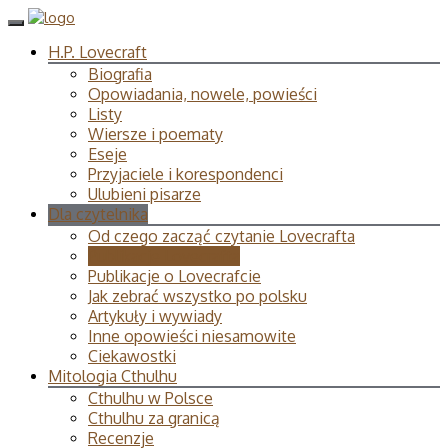
H.P. Lovecraft
Biografia
Opowiadania, nowele, powieści
Listy
Wiersze i poematy
Eseje
Przyjaciele i korespondenci
Ulubieni pisarze
Dla czytelnika
Od czego zacząć czytanie Lovecrafta
Publikacje Lovecrafta
Publikacje o Lovecrafcie
Jak zebrać wszystko po polsku
Artykuły i wywiady
Inne opowieści niesamowite
Ciekawostki
Mitologia Cthulhu
Cthulhu w Polsce
Cthulhu za granicą
Recenzje