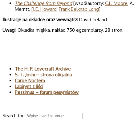
The Challenge from Beyond
[współautorzy:
C.L. Moore
, A.
Merritt,
R.E. Howard
,
Frank Belknap Long
]
Ilustracje na okładce oraz wewnątrz:
David Ireland
Uwagi
: Okładka miękka, nakład 750 egzemplarzy. 28 stron.
Polecane
The H. P. Lovecraft Archive
S. T. Joshi – strona oficjalna
Carpe Noctem
Labirynt z liści
Pessimus – forum pesymistów
Wyszukaj
Search for:
© 2026 H.P. Lovecraft – polski serwis