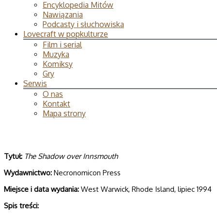
Encyklopedia Mitów
Nawiązania
Podcasty i słuchowiska
Lovecraft w popkulturze
Film i serial
Muzyka
Komiksy
Gry
Serwis
O nas
Kontakt
Mapa strony
Tytuł:
The Shadow over Innsmouth
Wydawnictwo:
Necronomicon Press
Miejsce i data wydania:
West Warwick, Rhode Island, lipiec 1994
Spis treści: