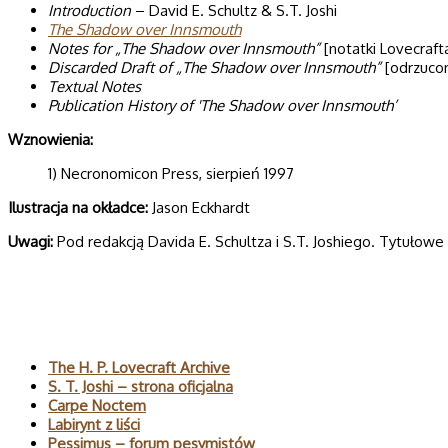
Introduction
– David E. Schultz & S.T. Joshi
The Shadow over Innsmouth
Notes for „The Shadow over Innsmouth”
[notatki Lovecraft
Discarded Draft of „The Shadow over Innsmouth”
[odrzuco
Textual Notes
Publication History of 'The Shadow over Innsmouth’
Wznowienia:
1) Necronomicon Press, sierpień 1997
Ilustracja na okładce:
Jason Eckhardt
Uwagi:
Pod redakcją Davida E. Schultza i S.T. Joshiego. Tytułow
Polecane
The H. P. Lovecraft Archive
S. T. Joshi – strona oficjalna
Carpe Noctem
Labirynt z liści
Pessimus – forum pesymistów