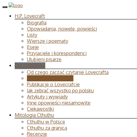
H.P. Lovecraft
Biografia
Opowiadania, nowele, powieści
Listy
Wiersze i poematy
Eseje
Przyjaciele i korespondenci
Ulubieni pisarze
Dla czytelnika
Od czego zacząć czytanie Lovecrafta
Publikacje Lovecrafta
Publikacje o Lovecrafcie
Jak zebrać wszystko po polsku
Artykuły i wywiady
Inne opowieści niesamowite
Ciekawostki
Mitologia Cthulhu
Cthulhu w Polsce
Cthulhu za granicą
Recenzje