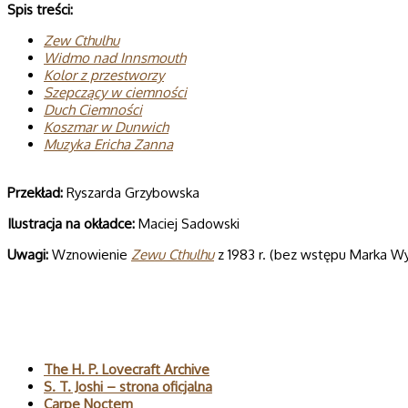
Spis treści:
Zew Cthulhu
Widmo nad Innsmouth
Kolor z przestworzy
Szepczący w ciemności
Duch Ciemności
Koszmar w Dunwich
Muzyka Ericha Zanna
Przekład:
Ryszarda Grzybowska
Ilustracja na okładce:
Maciej Sadowski
Uwagi:
Wznowienie
Zewu Cthulhu
z 1983 r. (bez wstępu Marka Wy
Polecane
The H. P. Lovecraft Archive
S. T. Joshi – strona oficjalna
Carpe Noctem