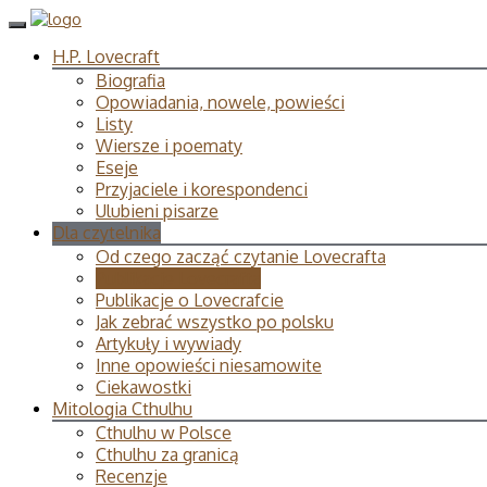
H.P. Lovecraft
Biografia
Opowiadania, nowele, powieści
Listy
Wiersze i poematy
Eseje
Przyjaciele i korespondenci
Ulubieni pisarze
Dla czytelnika
Od czego zacząć czytanie Lovecrafta
Publikacje Lovecrafta
Publikacje o Lovecrafcie
Jak zebrać wszystko po polsku
Artykuły i wywiady
Inne opowieści niesamowite
Ciekawostki
Mitologia Cthulhu
Cthulhu w Polsce
Cthulhu za granicą
Recenzje