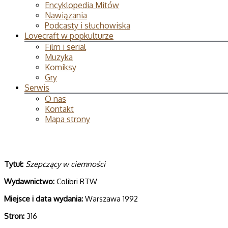
Encyklopedia Mitów
Nawiązania
Podcasty i słuchowiska
Lovecraft w popkulturze
Film i serial
Muzyka
Komiksy
Gry
Serwis
O nas
Kontakt
Mapa strony
Tytuł:
Szepczący w ciemności
Wydawnictwo:
Colibri RTW
Miejsce i data wydania:
Warszawa 1992
Stron:
316