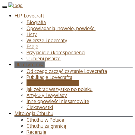
H.P. Lovecraft
Biografia
Opowiadania, nowele, powieści
Listy
Wiersze i poematy
Eseje
Przyjaciele i korespondenci
Ulubieni pisarze
Dla czytelnika
Od czego zacząć czytanie Lovecrafta
Publikacje Lovecrafta
Publikacje o Lovecrafcie
Jak zebrać wszystko po polsku
Artykuły i wywiady
Inne opowieści niesamowite
Ciekawostki
Mitologia Cthulhu
Cthulhu w Polsce
Cthulhu za granicą
Recenzje