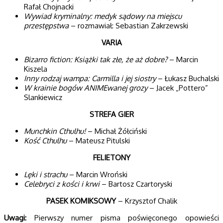
Rafał Chojnacki
Wywiad kryminalny: medyk sądowy na miejscu
przestępstwa
– rozmawiał: Sebastian Zakrzewski
VARIA
Bizarro fiction: Książki tak złe, że aż dobre?
– Marcin
Kiszela
Inny rodzaj wampa: Carmilla i jej siostry
– Łukasz Buchalski
W krainie bogów ANIMEwanej grozy
– Jacek „Pottero”
Slankiewicz
STREFA GIER
Munchkin Cthulhu!
– Michał Żółciński
Kość Cthulhu
– Mateusz Pitulski
FELIETONY
Lęki i strachu
– Marcin Wroński
Celebryci z kości i krwi
– Bartosz Czartoryski
PASEK KOMIKSOWY
– Krzysztof Chalik
Uwagi:
Pierwszy numer pisma poświęconego opowieści