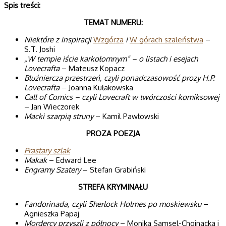
Spis treści:
TEMAT NUMERU:
Niektóre z inspiracji
Wzgórza
i
W górach szaleństwa
–
S.T. Joshi
„W tempie iście karkołomnym” – o listach i esejach
Lovecrafta
– Mateusz Kopacz
Bluźniercza przestrzeń, czyli ponadczasowość prozy H.P.
Lovecrafta
– Joanna Kułakowska
Call of Comics – czyli Lovecraft w twórczości komiksowej
– Jan Wieczorek
Macki szarpią struny
– Kamil Pawłowski
PROZA POEZJA
Prastary szlak
Makak
– Edward Lee
Engramy Szatery
– Stefan Grabiński
STREFA KRYMINAŁU
Fandorinada, czyli Sherlock Holmes po moskiewsku
–
Agnieszka Papaj
Mordercy przyszli z północy
– Monika Samsel-Chojnacka i