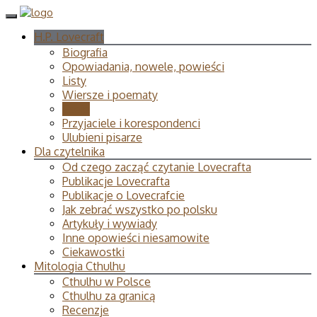
H.P. Lovecraft
Biografia
Opowiadania, nowele, powieści
Listy
Wiersze i poematy
Eseje
Przyjaciele i korespondenci
Ulubieni pisarze
Dla czytelnika
Od czego zacząć czytanie Lovecrafta
Publikacje Lovecrafta
Publikacje o Lovecrafcie
Jak zebrać wszystko po polsku
Artykuły i wywiady
Inne opowieści niesamowite
Ciekawostki
Mitologia Cthulhu
Cthulhu w Polsce
Cthulhu za granicą
Recenzje