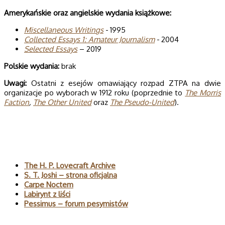
Ame­ry­kań­skie oraz angiel­skie wyda­nia książkowe:
Miscel­la­ne­ous Wri­tings
- 1995
Col­lec­ted Essays 1: Ama­teur Jour­na­lism
- 2004
Selected Essays
– 2019
Pol­skie wydania:
brak
Uwagi:
Ostatni z esejów omawiający rozpad ZTPA na dwie
organizacje po wyborach w 1912 roku (poprzednie to
The Morris
Faction
,
The Other United
oraz
The Pseudo-United
).
Polecane
The H. P. Lovecraft Archive
S. T. Joshi – strona oficjalna
Carpe Noctem
Labirynt z liści
Pessimus – forum pesymistów
Wyszukaj