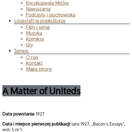
Encyklopedia Mitów
Nawiązania
Podcasty i słuchowiska
Lovecraft w popkulturze
Film i serial
Muzyka
Komiksy
Gry
Serwis
O nas
Kontakt
Mapa strony
A Matter of Uniteds
Data powsta­nia:
1927
Data i miej­sce pierw­szej publi­ka­cji:
lato 1927, „Bacon’s Essays”,
wol. 1, nr 1