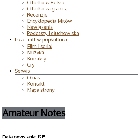
Cthulhu w Polsce
Cthulhu za granicą
Recenzje
Encyklopedia Mitów
Nawiązania
Podcasty i słuchowiska
Lovecraft w popkulturze
Film i serial
Muzyka
Komiksy
Gry
Serwis
O nas
Kontakt
Mapa strony
Amateur Notes
Data powsta­nia:
1915