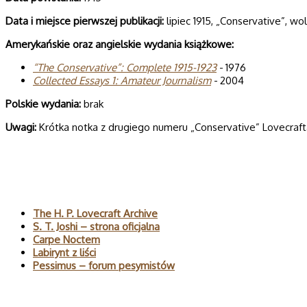
Data i miej­sce pierw­szej publi­ka­cji:
lipiec 1915, „Conservative”, wol.
Ame­ry­kań­skie oraz angiel­skie wyda­nia książkowe:
“The Con­se­rva­tive”: Com­plete 1915-1923
- 1976
Col­lec­ted Essays 1: Ama­teur Jour­na­lism
- 2004
Pol­skie wydania:
brak
Uwagi:
Krótka notka z drugiego numeru „Conservative” Lovecrafta
Polecane
The H. P. Lovecraft Archive
S. T. Joshi – strona oficjalna
Carpe Noctem
Labirynt z liści
Pessimus – forum pesymistów
Wyszukaj