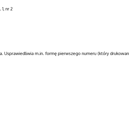
 1, nr 2
. Usprawiedliwia m.in. formę pierwszego numeru (który drukowany 