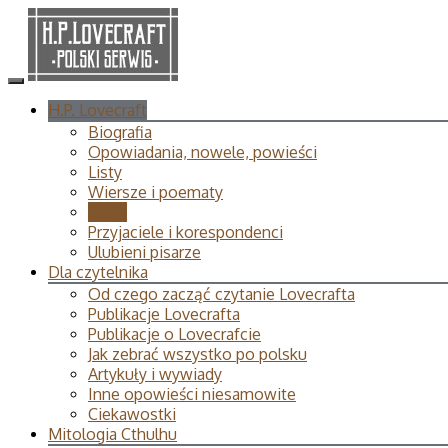
H.P. Lovecraft
Biografia
Opowiadania, nowele, powieści
Listy
Wiersze i poematy
Eseje
Przyjaciele i korespondenci
Ulubieni pisarze
Dla czytelnika
Od czego zacząć czytanie Lovecrafta
Publikacje Lovecrafta
Publikacje o Lovecrafcie
Jak zebrać wszystko po polsku
Artykuły i wywiady
Inne opowieści niesamowite
Ciekawostki
Mitologia Cthulhu