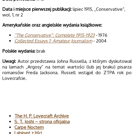
Data i miej­sce pierw­szej publi­ka­cji:
lipiec 1915, „Conservative”,
wol. 1, nr 2
Ame­ry­kań­skie oraz angiel­skie wyda­nia książkowe:
“The Con­se­rva­tive”: Com­plete 1915-1923
- 1976
Col­lec­ted Essays 1: Ama­teur Jour­na­lism
- 2004
Pol­skie wydania:
brak
Uwagi:
Autor przedstawia Johna Russella, z którym dyskutował
na łamach „Argosy” na temat wartości (lub jej braku) pisarza
romansów Freda Jacksona. Russell wstąpił do ZTPA rok po
Lovecrafcie.
Polecane
The H. P. Lovecraft Archive
S. T. Joshi – strona oficjalna
Carpe Noctem
Labirynt z liści