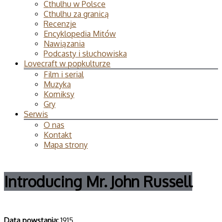
Cthulhu w Polsce
Cthulhu za granicą
Recenzje
Encyklopedia Mitów
Nawiązania
Podcasty i słuchowiska
Lovecraft w popkulturze
Film i serial
Muzyka
Komiksy
Gry
Serwis
O nas
Kontakt
Mapa strony
Introducing Mr. John Russell
Data powsta­nia:
1915