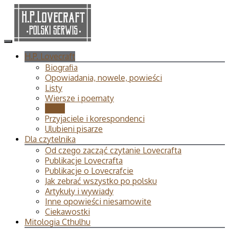
H.P. Lovecraft
Biografia
Opowiadania, nowele, powieści
Listy
Wiersze i poematy
Eseje
Przyjaciele i korespondenci
Ulubieni pisarze
Dla czytelnika
Od czego zacząć czytanie Lovecrafta
Publikacje Lovecrafta
Publikacje o Lovecrafcie
Jak zebrać wszystko po polsku
Artykuły i wywiady
Inne opowieści niesamowite
Ciekawostki
Mitologia Cthulhu