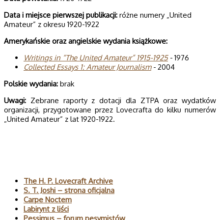
Data i miej­sce pierw­szej publi­ka­cji:
różne numery „United
Amateur” z okresu 1920-1922
Ame­ry­kań­skie oraz angiel­skie wyda­nia książkowe:
Wri­tings in “The Uni­ted Ama­teur” 1915-1925
- 1976
Col­lec­ted Essays 1: Ama­teur Jour­na­lism
- 2004
Pol­skie wydania:
brak
Uwagi:
Zebrane raporty z dotacji dla ZTPA oraz wydatków
organizacji, przygotowane przez Lovecrafta do kilku numerów
„United Amateur” z lat 1920-1922.
Polecane
The H. P. Lovecraft Archive
S. T. Joshi – strona oficjalna
Carpe Noctem
Labirynt z liści
Pessimus – forum pesymistów