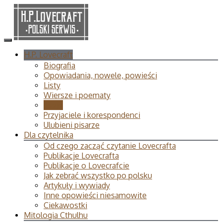
H.P. Lovecraft
Biografia
Opowiadania, nowele, powieści
Listy
Wiersze i poematy
Eseje
Przyjaciele i korespondenci
Ulubieni pisarze
Dla czytelnika
Od czego zacząć czytanie Lovecrafta
Publikacje Lovecrafta
Publikacje o Lovecrafcie
Jak zebrać wszystko po polsku
Artykuły i wywiady
Inne opowieści niesamowite
Ciekawostki
Mitologia Cthulhu