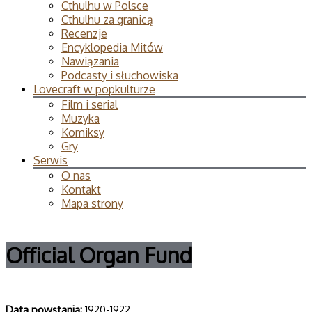
Cthulhu w Polsce
Cthulhu za granicą
Recenzje
Encyklopedia Mitów
Nawiązania
Podcasty i słuchowiska
Lovecraft w popkulturze
Film i serial
Muzyka
Komiksy
Gry
Serwis
O nas
Kontakt
Mapa strony
Official Organ Fund
Data powsta­nia:
1920-1922