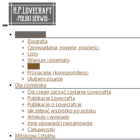
H.P. Lovecraft
Biografia
Opowiadania, nowele, powieści
Listy
Wiersze i poematy
Eseje
Przyjaciele i korespondenci
Ulubieni pisarze
Dla czytelnika
Od czego zacząć czytanie Lovecrafta
Publikacje Lovecrafta
Publikacje o Lovecrafcie
Jak zebrać wszystko po polsku
Artykuły i wywiady
Inne opowieści niesamowite
Ciekawostki
Mitologia Cthulhu