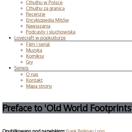
Cthulhu w Polsce
Cthulhu za granicą
Recenzje
Encyklopedia Mitów
Nawiązania
Podcasty i słuchowiska
Lovecraft w popkulturze
Film i serial
Muzyka
Komiksy
Gry
Serwis
O nas
Kontakt
Mapa strony
Preface to 'Old World Footprints
Opublikowano pod nazwiskiem:
Frank Belknap Long