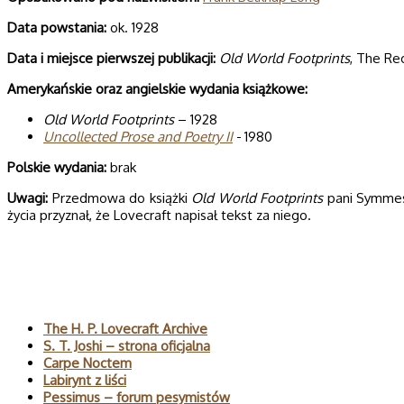
Data powsta­nia:
ok. 1928
Data i miej­sce pierw­szej publi­ka­cji:
Old World Footprints
, The Re
Ame­ry­kań­skie oraz angiel­skie wyda­nia książkowe:
Old World Footprints
– 1928
Uncollected Prose and Poetry II
- 1980
Pol­skie wydania:
brak
Uwagi:
Przedmowa do książki
Old World Footprints
pani Symmes
życia przyznał, że Lovecraft napisał tekst za niego.
Polecane
The H. P. Lovecraft Archive
S. T. Joshi – strona oficjalna
Carpe Noctem
Labirynt z liści
Pessimus – forum pesymistów