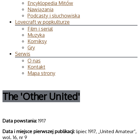
Encyklopedia Mitów
Nawiązania
Podcasty i słuchowiska
Lovecraft w popkulturze
Film i serial
Muzyka
Komiksy
Gry
Serwis
O nas
Kontakt
Mapa strony
The 'Other United'
Data powsta­nia:
1917
Data i miej­sce pierw­szej publi­ka­cji:
lipiec 1917, „United Amateur”,
wol. 16, nr 9