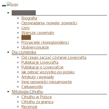
H.P. Lovecraft
Biografia
Opowiadania, nowele, powieści
Listy
Wiersze i poematy
Eseje
Przyjaciele i korespondenci
Ulubieni pisarze
Dla czytelnika
Od czego zacząć czytanie Lovecrafta
Publikacje Lovecrafta
Publikacje o Lovecrafcie
Jak zebrać wszystko po polsku
Artykuły i wywiady
Inne opowieści niesamowite
Ciekawostki
Mitologia Cthulhu
Cthulhu w Polsce
Cthulhu za granicą
Recenzje