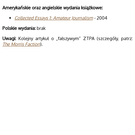
Ame­ry­kań­skie oraz angiel­skie wyda­nia książkowe:
Col­lec­ted Essays 1: Ama­teur Jour­na­lism
- 2004
Pol­skie wydania:
brak
Uwagi:
Kolejny artykuł o „fałszywym” ZTPA (szczegóły, patrz:
The Morris Faction
).