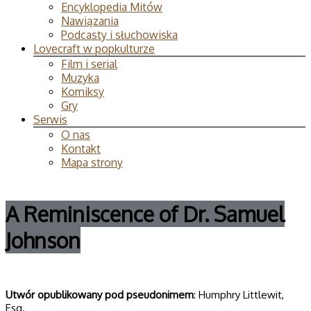
Encyklopedia Mitów
Nawiązania
Podcasty i słuchowiska
Lovecraft w popkulturze
Film i serial
Muzyka
Komiksy
Gry
Serwis
O nas
Kontakt
Mapa strony
A Reminiscence of Dr. Samuel
Johnson
Utwór opublikowany pod pseudonimem
: Humphry Littlewit,
Esq.