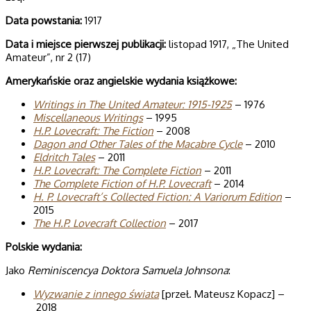
Data powstania:
1917
Data i miejsce pierwszej publikacji:
listopad 1917, „The United
Amateur”, nr 2 (17)
Amerykańskie oraz angielskie wydania książkowe:
Writings in The United Amateur: 1915-1925
– 1976
Miscellaneous Writings
– 1995
H.P. Love­craft: The Fic­tion
– 2008
Dagon and Other Tales of the Macabre Cycle
– 2010
Eldritch Tales
– 2011
H.P. Love­craft: The Complete Fic­tion
– 2011
The Complete Fiction of H.P. Lovecraft
– 2014
H. P. Lovecraft’s Collected Fiction: A Variorum Edition
–
2015
The H.P. Lovecraft Collection
– 2017
Polskie wydania:
Jako
Reminiscencya Doktora Samuela Johnsona
:
Wyzwanie z innego świata
[przeł. Mateusz Kopacz] –
2018