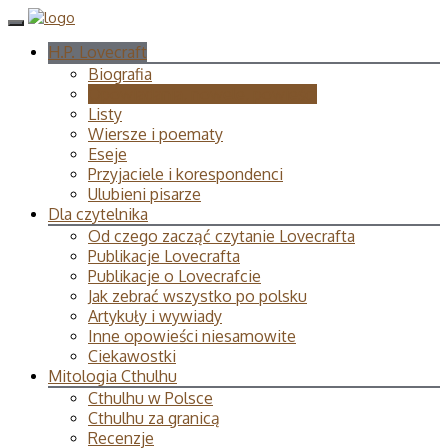
H.P. Lovecraft
Biografia
Opowiadania, nowele, powieści
Listy
Wiersze i poematy
Eseje
Przyjaciele i korespondenci
Ulubieni pisarze
Dla czytelnika
Od czego zacząć czytanie Lovecrafta
Publikacje Lovecrafta
Publikacje o Lovecrafcie
Jak zebrać wszystko po polsku
Artykuły i wywiady
Inne opowieści niesamowite
Ciekawostki
Mitologia Cthulhu
Cthulhu w Polsce
Cthulhu za granicą
Recenzje