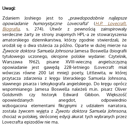
Uwagi:
Zdaniem Joshiego jest to „
prawdopodobnie najlepsze
opowiadanie humorystyczne Lovecrafta
” (
H.P. Lovecraft.
Biografia
,
s. 274). Utwór z pewnością zainspirowały
serdeczne żarty ze strony znajomych HPL-a ze stowarzyszenia
amatorskiego dziennikarstwa, którzy zgodnie stwierdzali, że
urodził się o dwa stulecia za późno. Oparte w dużej mierze na
Żywocie doktora Samuela Johnsona
Jamesa Boswella (biografii
tytułowego uczonego, okrojone polskie wydanie: Czytelnik,
Warszawa 1962), pisane XVIII-wieczną angielszczyzną
opowiadanie jest gawędą 228-letniego (Lovecraft miał
wówczas równe 200 lat mniej) poety, Littlewita, w której
przytacza zdarzenia z kręgu literackiego Samuela Johnsona,
sławnego pisarza i leksykografa angielskiego. Do kręgu oprócz
wspomnianego Jamesa Boswella należeli m.in. pisarz Oliver
Goldsmith czy historyk Edward Gibbon. Większość
opowiedzianych anegdot, odpowiednio
wzbogacona elementami fikcyjnymi z udziałem narratora,
została żywcem wyjęta z
Żywotu doktora Samuela Johnsona
,
chociaż w polskiej, skróconej edycji akurat tych wybranych przez
Lovecrafta epizodów nie ma.