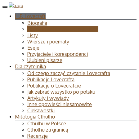
H.P. Lovecraft
Biografia
Opowiadania, nowele, powieści
Listy
Wiersze i poematy
Eseje
Przyjaciele i korespondenci
Ulubieni pisarze
Dla czytelnika
Od czego zacząć czytanie Lovecrafta
Publikacje Lovecrafta
Publikacje o Lovecrafcie
Jak zebrać wszystko po polsku
Artykuły i wywiady
Inne opowieści niesamowite
Ciekawostki
Mitologia Cthulhu
Cthulhu w Polsce
Cthulhu za granicą
Recenzje