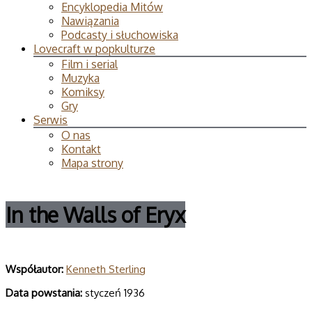
Encyklopedia Mitów
Nawiązania
Podcasty i słuchowiska
Lovecraft w popkulturze
Film i serial
Muzyka
Komiksy
Gry
Serwis
O nas
Kontakt
Mapa strony
In the Walls of Eryx
Współautor:
Kenneth Sterling
Data powsta­nia:
styczeń 1936