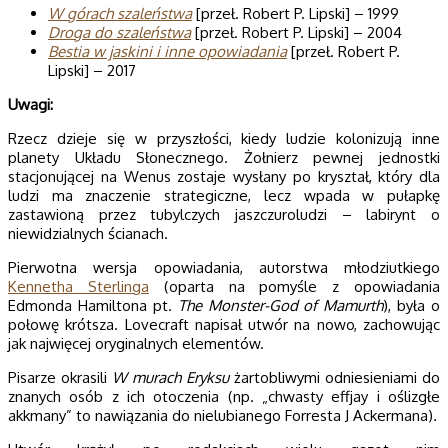
W górach sza­leń­stwa
[przeł. Robert P. Lipski] – 1999
Droga do sza­leń­stwa
[przeł. Robert P. Lipski] – 2004
Bestia w jaskini i inne opowiadania
[przeł. Robert P.
Lipski] – 2017
Uwagi:
Rzecz dzieje się w przyszłości, kiedy ludzie kolonizują inne
planety Układu Słonecznego. Żołnierz pewnej jednostki
stacjonującej na Wenus zostaje wysłany po kryształ, który dla
ludzi ma znaczenie strategiczne, lecz wpada w pułapkę
zastawioną przez tubylczych jaszczuroludzi – labirynt o
niewidzialnych ścianach.
Pierwotna wersja opowiadania, autorstwa młodziutkiego
Kennetha Sterlinga
(oparta na pomyśle z opowiadania
Edmonda Hamiltona pt.
The Monster-God of Mamurth
), była o
połowę krótsza. Lovecraft napisał utwór na nowo, zachowując
jak najwięcej oryginalnych elementów.
Pisarze okrasili
W murach Eryksu
żartobliwymi odniesieniami do
znanych osób z ich otoczenia (np. „chwasty effjay i oślizgłe
akkmany” to nawiązania do nielubianego Forresta J Ackermana)
.