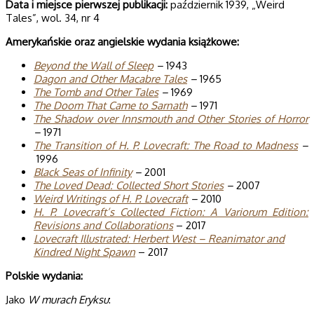
Data i miej­sce pierw­szej publi­ka­cji:
październik 1939, „Weird
Tales”, wol. 34, nr 4
Ame­ry­kań­skie oraz angiel­skie wyda­nia książkowe:
Bey­ond the Wall of Sleep
–
1943
Dagon and Other Maca­bre Tales
–
1965
The Tomb and Other Tales
–
1969
The Doom That Came to Sar­nath
–
1971
The Sha­dow over Inn­smo­uth and Other Sto­ries of Hor­ror
–
1971
The Trans­i­tion of H. P. Love­craft: The Road to Mad­ness
–
1996
Black Seas of Infi­nity
–
2001
The Loved Dead: Col­lec­ted Short Sto­ries
–
2007
Weird Wri­tings of H. P. Love­craft
–
2010
H. P. Lovecraft’s Collected Fiction: A Variorum Edition:
Revisions and Collaborations
– 2017
Lovecraft Illustrated: Herbert West – Reanimator and
Kindred Night Spawn
– 2017
Pol­skie wydania:
Jako
W murach Eryksu
: