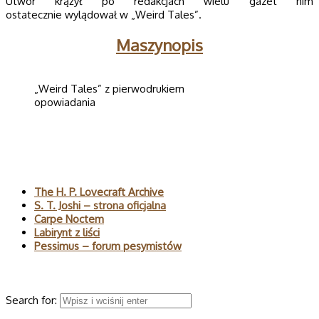
Utwór krążył po redakcjach wielu gazet nim
ostatecznie wylądował w „Weird Tales”.
Maszynopis
„Weird Tales” z pierwodrukiem
opowiadania
Polecane
The H. P. Lovecraft Archive
S. T. Joshi – strona oficjalna
Carpe Noctem
Labirynt z liści
Pessimus – forum pesymistów
Wyszukaj
Search for: