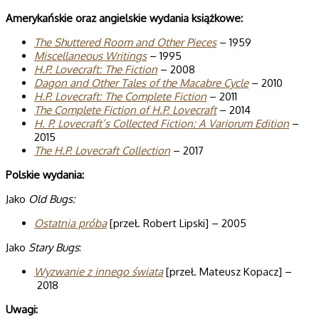
Amerykańskie oraz angielskie wydania książkowe:
The Shuttered Room and Other Pieces
– 1959
Miscellaneous Writings
– 1995
H.P. Love­craft: The Fic­tion
– 2008
Dagon and Other Tales of the Macabre Cycle
– 2010
H.P. Love­craft: The Complete Fic­tion
– 2011
The Complete Fiction of H.P. Lovecraft
– 2014
H. P. Lovecraft’s Collected Fiction: A Variorum Edition
–
2015
The H.P. Lovecraft Collection
– 2017
Polskie wydania:
Jako
Old Bugs:
Ostatnia próba
[przeł. Robert Lipski] – 2005
Jako
Stary Bugs
:
Wyzwanie z innego świata
[przeł. Mateusz Kopacz] –
2018
Uwagi: