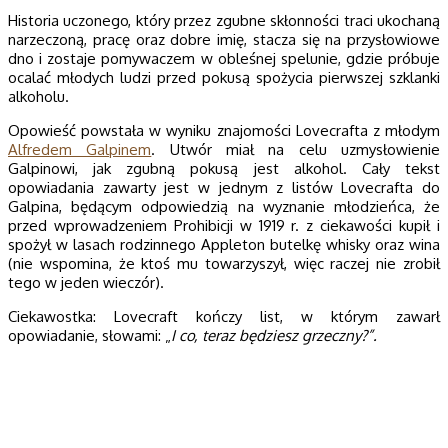
Historia uczonego, który przez zgubne skłonności traci ukochaną
narzeczoną, pracę oraz dobre imię, stacza się na przysłowiowe
dno i zostaje pomywaczem w obleśnej spelunie, gdzie próbuje
ocalać młodych ludzi przed pokusą spożycia pierwszej szklanki
alkoholu.
Opowieść powstała w wyniku znajomości Lovecrafta z młodym
Alfredem Galpinem
. Utwór miał na celu uzmysłowienie
Galpinowi, jak zgubną pokusą jest alkohol. Cały tekst
opowiadania zawarty jest w jednym z listów Lovecrafta do
Galpina, będącym odpowiedzią na wyznanie młodzieńca, że
przed wprowadzeniem Prohibicji w 1919 r. z ciekawości kupił i
spożył w lasach rodzinnego Appleton butelkę whisky oraz wina
(nie wspomina, że ktoś mu towarzyszył, więc raczej nie zrobił
tego w jeden wieczór).
Ciekawostka: Lovecraft kończy list, w którym zawarł
opowiadanie, słowami: „
I co,
teraz
będziesz grzeczny?”.