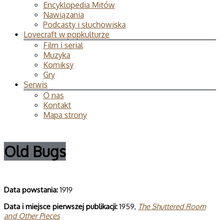
Encyklopedia Mitów
Nawiązania
Podcasty i słuchowiska
Lovecraft w popkulturze
Film i serial
Muzyka
Komiksy
Gry
Serwis
O nas
Kontakt
Mapa strony
Old Bugs
Data powstania:
1919
Data i miejsce pierwszej publikacji:
1959,
The Shuttered Room
and Other Pieces