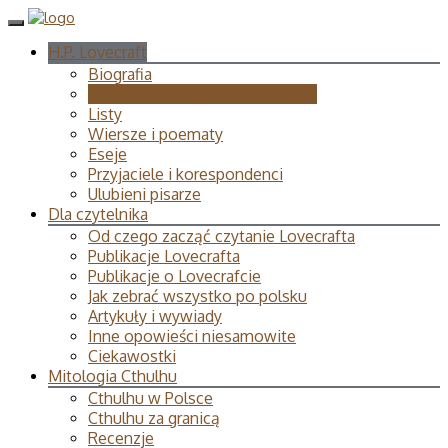
H.P. Lovecraft
Biografia
Opowiadania, nowele, powieści
Listy
Wiersze i poematy
Eseje
Przyjaciele i korespondenci
Ulubieni pisarze
Dla czytelnika
Od czego zacząć czytanie Lovecrafta
Publikacje Lovecrafta
Publikacje o Lovecrafcie
Jak zebrać wszystko po polsku
Artykuły i wywiady
Inne opowieści niesamowite
Ciekawostki
Mitologia Cthulhu
Cthulhu w Polsce
Cthulhu za granicą
Recenzje