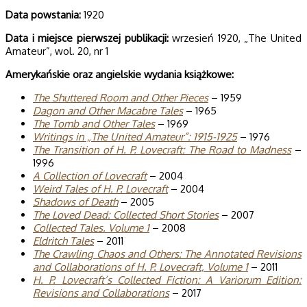
Data powstania:
1920
Data i miejsce pierwszej publikacji:
wrzesień 1920, „The United
Amateur”, wol. 20, nr 1
Amerykańskie oraz angielskie wydania książkowe:
The Shuttered Room and Other Pieces
– 1959
Dagon and Other Macabre Tales
– 1965
The Tomb and Other Tales
– 1969
Writings in „The United Amateur”: 1915-1925
– 1976
The Transition of H. P. Lovecraft: The Road to Madness
–
1996
A Collection of Lovecraft
– 2004
Weird Tales of H. P. Lovecraft
– 2004
Shadows of Death
– 2005
The Loved Dead: Collected Short Stories
– 2007
Col­lec­ted Tales. Volume 1
– 2008
Eldritch Tales
– 2011
The Craw­ling Chaos and Others: The Anno­ta­ted Revi­sions
and Col­la­bo­ra­tions of H. P. Love­craft, Volume 1
– 2011
H. P. Lovecraft’s Collected Fiction: A Variorum Edition:
Revisions and Collaborations
– 2017