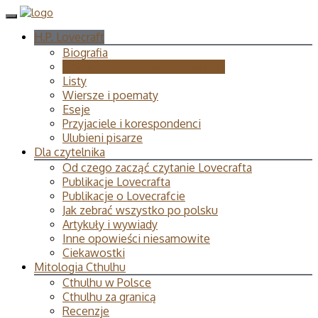
H.P. Lovecraft
Biografia
Opowiadania, nowele, powieści
Listy
Wiersze i poematy
Eseje
Przyjaciele i korespondenci
Ulubieni pisarze
Dla czytelnika
Od czego zacząć czytanie Lovecrafta
Publikacje Lovecrafta
Publikacje o Lovecrafcie
Jak zebrać wszystko po polsku
Artykuły i wywiady
Inne opowieści niesamowite
Ciekawostki
Mitologia Cthulhu
Cthulhu w Polsce
Cthulhu za granicą
Recenzje