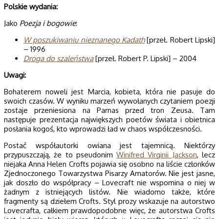
Polskie wydania:
Jako
Poezja i bogowie
:
W poszukiwaniu nieznanego Kadath
[przeł. Robert Lipski]
– 1996
Droga do szaleństwa
[przeł. Robert P. Lipski] – 2004
Uwagi:
Bohaterem noweli jest Marcia, kobieta, która nie pasuje do
swoich czasów. W wyniku marzeń wywołanych czytaniem poezji
zostaje przeniesiona na Parnas przed tron Zeusa. Tam
następuje prezentacja największych poetów świata i obietnica
posłania kogoś, kto wprowadzi ład w chaos współczesności.
Postać współautorki owiana jest tajemnicą. Niektórzy
przypuszczają, że to pseudonim
Winifred Virginii Jackson
, lecz
niejaka Anna Helen Crofts pojawia się osobno na liście członków
Zjednoczonego Towarzystwa Pisarzy Amatorów. Nie jest jasne,
jak doszło do współpracy – Lovecraft nie wspomina o niej w
żadnym z istniejących listów. Nie wiadomo także, które
fragmenty są dziełem Crofts. Styl prozy wskazuje na autorstwo
Lovecrafta, całkiem prawdopodobne więc, że autorstwa Crofts