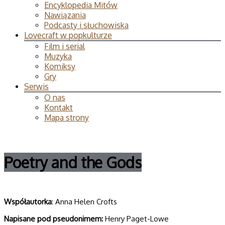
Encyklopedia Mitów
Nawiązania
Podcasty i słuchowiska
Lovecraft w popkulturze
Film i serial
Muzyka
Komiksy
Gry
Serwis
O nas
Kontakt
Mapa strony
Poetry and the Gods
Współautorka
: Anna Helen Crofts
Napisane pod pseudonimem:
Henry Paget-Lowe