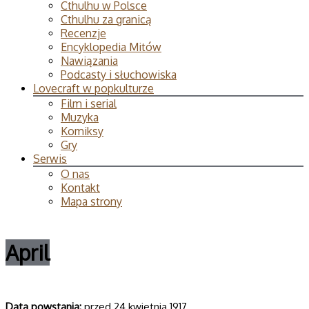
Cthulhu w Polsce
Cthulhu za granicą
Recenzje
Encyklopedia Mitów
Nawiązania
Podcasty i słuchowiska
Lovecraft w popkulturze
Film i serial
Muzyka
Komiksy
Gry
Serwis
O nas
Kontakt
Mapa strony
April
Data powsta­nia:
przed 24 kwietnia 1917