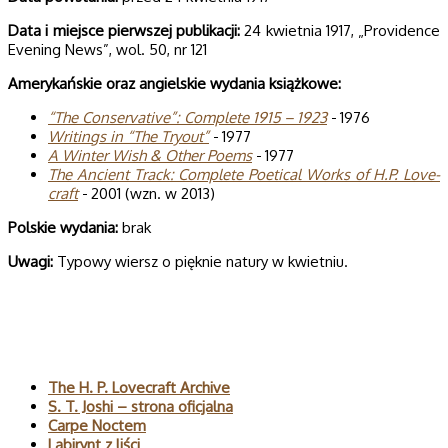
Data i miej­sce pierw­szej publi­ka­cji:
24 kwietnia 1917, „Providence
Evening News”, wol. 50, nr 121
Ame­ry­kań­skie oraz angiel­skie wyda­nia książkowe:
“The Con­se­rva­tive”: Com­plete 1915 – 1923
- 1976
Wri­tings in “The Try­out”
- 1977
A Win­ter Wish & Other Poems
- 1977
The Ancient Track: Com­plete Poeti­cal Works of H.P. Love­
craft
- 2001 (wzn. w 2013)
Pol­skie wydania:
brak
Uwagi:
Typowy wiersz o pięknie natury w kwietniu.
Polecane
The H. P. Lovecraft Archive
S. T. Joshi – strona oficjalna
Carpe Noctem
Labirynt z liści