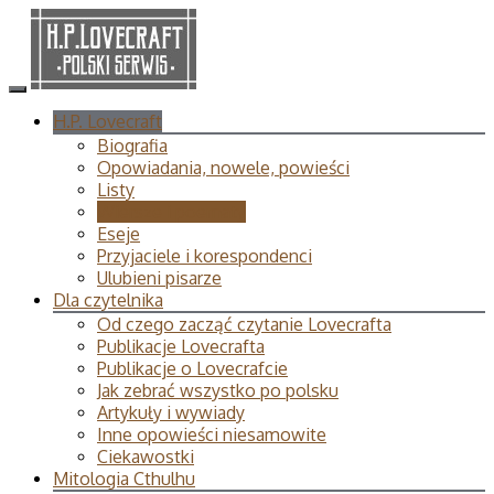
H.P. Lovecraft
Biografia
Opowiadania, nowele, powieści
Listy
Wiersze i poematy
Eseje
Przyjaciele i korespondenci
Ulubieni pisarze
Dla czytelnika
Od czego zacząć czytanie Lovecrafta
Publikacje Lovecrafta
Publikacje o Lovecrafcie
Jak zebrać wszystko po polsku
Artykuły i wywiady
Inne opowieści niesamowite
Ciekawostki
Mitologia Cthulhu