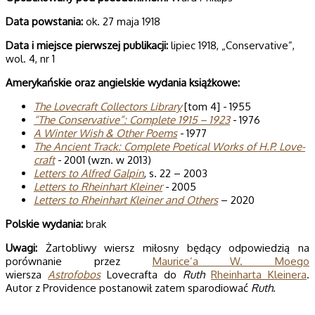
Data powsta­nia:
ok. 27 maja 1918
Data i miej­sce pierw­szej publi­ka­cji:
lipiec 1918, „Conservative”,
wol. 4, nr 1
Ame­ry­kań­skie oraz angiel­skie wyda­nia książkowe:
The Love­craft Col­lec­tors Library
[tom 4] - 1955
“The Con­se­rva­tive”: Com­plete 1915 – 1923
- 1976
A Win­ter Wish & Other Poems
- 1977
The Ancient Track: Com­plete Poeti­cal Works of H.P. Love­
craft
- 2001 (wzn. w 2013)
Letters to Alfred Galpin
, s. 22 – 2003
Let­ters to Rhe­in­hart Kle­iner
- 2005
Letters to Rheinhart Kleiner and Others
– 2020
Pol­skie wydania:
brak
Uwagi:
Żartobliwy wiersz miłosny będący odpowiedzią na
porównanie przez
Maurice’a W. Moego
wiersza
Astrofobos
Lovecrafta do
Ruth
Rheinharta Kleinera
.
Autor z Providence postanowił zatem sparodiować
Ruth
.