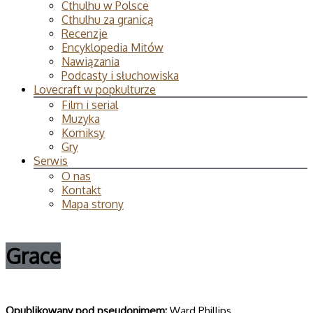
Cthulhu w Polsce
Cthulhu za granicą
Recenzje
Encyklopedia Mitów
Nawiązania
Podcasty i słuchowiska
Lovecraft w popkulturze
Film i serial
Muzyka
Komiksy
Gry
Serwis
O nas
Kontakt
Mapa strony
Grace
Opublikowany pod pseudonimem:
Ward Phillips