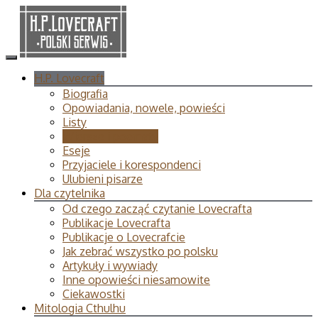
H.P. Lovecraft
Biografia
Opowiadania, nowele, powieści
Listy
Wiersze i poematy
Eseje
Przyjaciele i korespondenci
Ulubieni pisarze
Dla czytelnika
Od czego zacząć czytanie Lovecrafta
Publikacje Lovecrafta
Publikacje o Lovecrafcie
Jak zebrać wszystko po polsku
Artykuły i wywiady
Inne opowieści niesamowite
Ciekawostki
Mitologia Cthulhu