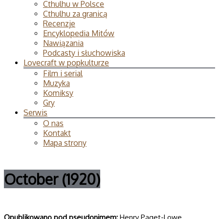
Cthulhu w Polsce
Cthulhu za granicą
Recenzje
Encyklopedia Mitów
Nawiązania
Podcasty i słuchowiska
Lovecraft w popkulturze
Film i serial
Muzyka
Komiksy
Gry
Serwis
O nas
Kontakt
Mapa strony
October (1920)
Opublikowano pod pseudonimem:
Henry Paget-Lowe