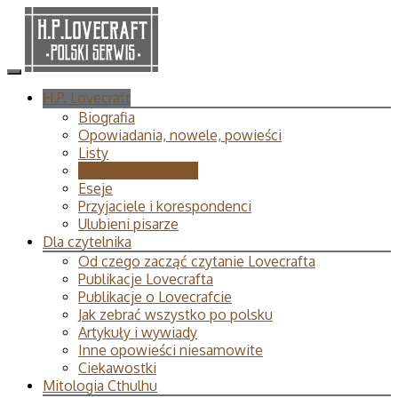
H.P. Lovecraft
Biografia
Opowiadania, nowele, powieści
Listy
Wiersze i poematy
Eseje
Przyjaciele i korespondenci
Ulubieni pisarze
Dla czytelnika
Od czego zacząć czytanie Lovecrafta
Publikacje Lovecrafta
Publikacje o Lovecrafcie
Jak zebrać wszystko po polsku
Artykuły i wywiady
Inne opowieści niesamowite
Ciekawostki
Mitologia Cthulhu