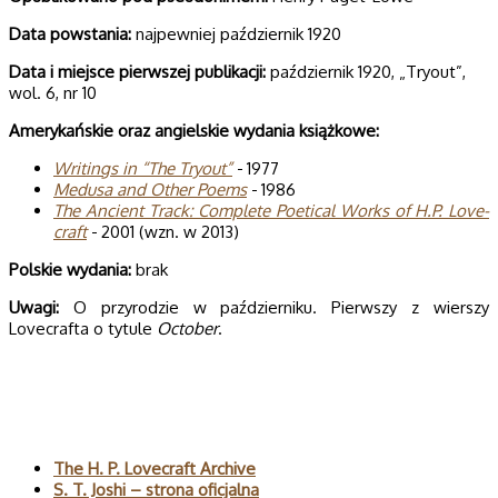
Data powsta­nia:
najpewniej październik 1920
Data i miej­sce pierw­szej publi­ka­cji:
październik 1920, „Tryout”,
wol. 6, nr 10
Ame­ry­kań­skie oraz angiel­skie wyda­nia książkowe:
Wri­tings in “The Try­out”
- 1977
Medusa and Other Poems
- 1986
The Ancient Track: Com­plete Poeti­cal Works of H.P. Love­
craft
- 2001 (wzn. w 2013)
Pol­skie wydania:
brak
Uwagi:
O przyrodzie w październiku. Pierwszy z wierszy
Lovecrafta o tytule
October
.
Polecane
The H. P. Lovecraft Archive
S. T. Joshi – strona oficjalna