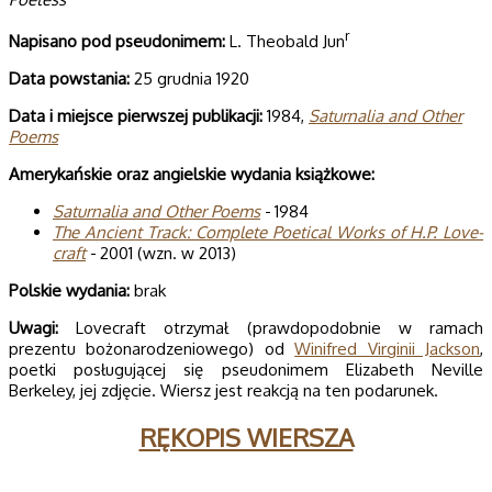
r
Napisano pod pseudonimem:
L. Theobald Jun
Data powsta­nia:
25 grudnia 1920
Data i miej­sce pierw­szej publi­ka­cji:
1984,
Satur­na­lia and Other
Poems
Ame­ry­kań­skie oraz angiel­skie wyda­nia książkowe:
Satur­na­lia and Other Poems
- 1984
The Ancient Track: Com­plete Poeti­cal Works of H.P. Love­
craft
- 2001 (wzn. w 2013)
Pol­skie wydania:
brak
Uwagi:
Lovecraft otrzymał (prawdopodobnie w ramach
prezentu bożonarodzeniowego) od
Winifred Virginii Jackson
,
poetki posługującej się pseudonimem Elizabeth Neville
Berkeley, jej zdjęcie. Wiersz jest reakcją na ten podarunek.
RĘKOPIS WIERSZA