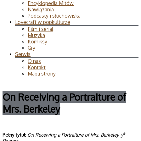
Encyklopedia Mitów
Nawiązania
Podcasty i słuchowiska
Lovecraft w popkulturze
Film i serial
Muzyka
Komiksy
Gry
Serwis
O nas
Kontakt
Mapa strony
On Receiving a Portraiture of
Mrs. Berkeley
e
Pełny tytuł:
On Receiving a Portraiture of Mrs. Berkeley, y
Poetess