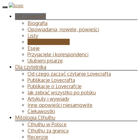
H.P. Lovecraft
Biografia
Opowiadania, nowele, powieści
Listy
Wiersze i poematy
Eseje
Przyjaciele i korespondenci
Ulubieni pisarze
Dla czytelnika
Od czego zacząć czytanie Lovecrafta
Publikacje Lovecrafta
Publikacje o Lovecrafcie
Jak zebrać wszystko po polsku
Artykuły i wywiady
Inne opowieści niesamowite
Ciekawostki
Mitologia Cthulhu
Cthulhu w Polsce
Cthulhu za granicą
Recenzje