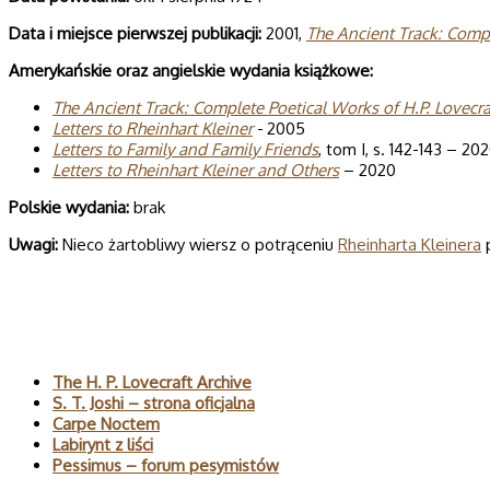
Data i miej­sce pierw­szej publi­ka­cji:
2001,
The Ancient Track: Com­pl
Ame­ry­kań­skie oraz angiel­skie wyda­nia książkowe:
The Ancient Track: Com­plete Poeti­cal Works of H.P. Love­cra
Let­ters to Rhe­in­hart Kle­iner
- 2005
Letters to Family and Family
Friends
, tom I, s. 142-143 – 20
Letters to Rheinhart Kleiner and Others
– 2020
Pol­skie wydania:
brak
Uwagi:
Nieco żartobliwy wiersz o potrąceniu
Rheinharta Kleinera
p
Polecane
The H. P. Lovecraft Archive
S. T. Joshi – strona oficjalna
Carpe Noctem
Labirynt z liści
Pessimus – forum pesymistów