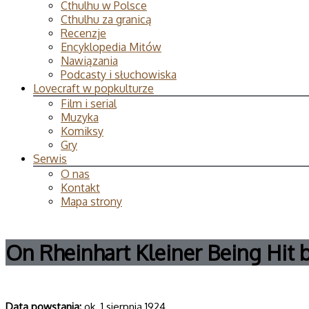
Cthulhu w Polsce
Cthulhu za granicą
Recenzje
Encyklopedia Mitów
Nawiązania
Podcasty i słuchowiska
Lovecraft w popkulturze
Film i serial
Muzyka
Komiksy
Gry
Serwis
O nas
Kontakt
Mapa strony
On Rheinhart Kleiner Being Hit 
Data powsta­nia:
ok. 1 sierpnia 1924