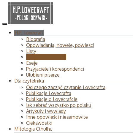
H.P. Lovecraft
Biografia
Opowiadania, nowele, powieści
Listy
Wiersze i poematy
Eseje
Przyjaciele i korespondenci
Ulubieni pisarze
Dla czytelnika
Od czego zacząć czytanie Lovecrafta
Publikacje Lovecrafta
Publikacje o Lovecrafcie
Jak zebrać wszystko po polsku
Artykuły i wywiady
Inne opowieści niesamowite
Ciekawostki
Mitologia Cthulhu