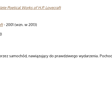
ete Poeti­cal Works of H.P. Love­craft
ft
- 2001 (wzn. w 2013)
20
rzez samochód, nawiązujący do prawdziwego wydarzenia. Pochodz