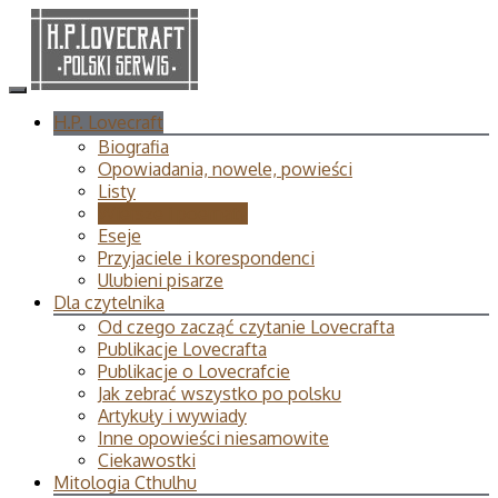
H.P. Lovecraft
Biografia
Opowiadania, nowele, powieści
Listy
Wiersze i poematy
Eseje
Przyjaciele i korespondenci
Ulubieni pisarze
Dla czytelnika
Od czego zacząć czytanie Lovecrafta
Publikacje Lovecrafta
Publikacje o Lovecrafcie
Jak zebrać wszystko po polsku
Artykuły i wywiady
Inne opowieści niesamowite
Ciekawostki
Mitologia Cthulhu