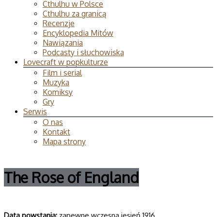
Cthulhu w Polsce
Cthulhu za granicą
Recenzje
Encyklopedia Mitów
Nawiązania
Podcasty i słuchowiska
Lovecraft w popkulturze
Film i serial
Muzyka
Komiksy
Gry
Serwis
O nas
Kontakt
Mapa strony
The Rose of England
Data powsta­nia:
zapewne wczesna jesień 1916