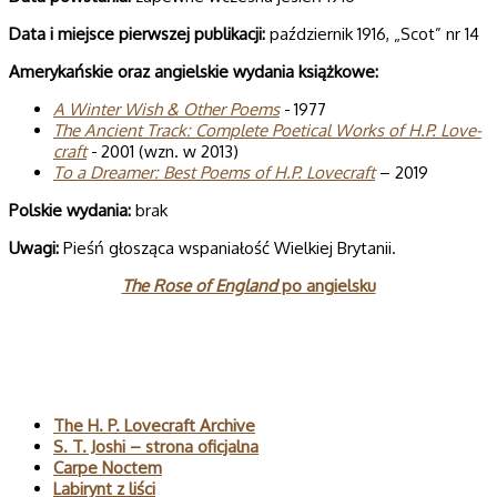
Data i miej­sce pierw­szej publi­ka­cji:
październik 1916, „Scot” nr 14
Ame­ry­kań­skie oraz angiel­skie wyda­nia książkowe:
A Win­ter Wish & Other Poems
- 1977
The Ancient Track: Com­plete Poeti­cal Works of H.P. Love­
craft
- 2001 (wzn. w 2013)
To a Dreamer: Best Poems of H.P. Lovecraft
– 2019
Pol­skie wydania:
brak
Uwagi:
Pieśń głosząca wspaniałość Wielkiej Brytanii.
The Rose of England
po angielsku
Polecane
The H. P. Lovecraft Archive
S. T. Joshi – strona oficjalna
Carpe Noctem
Labirynt z liści