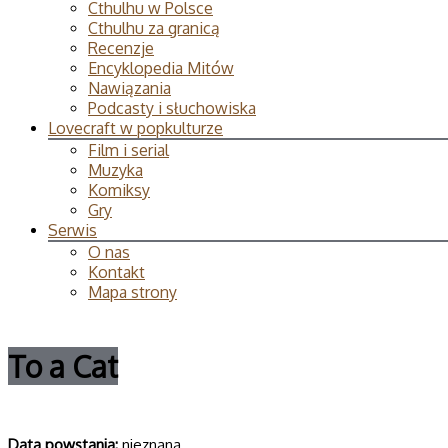
Cthulhu w Polsce
Cthulhu za granicą
Recenzje
Encyklopedia Mitów
Nawiązania
Podcasty i słuchowiska
Lovecraft w popkulturze
Film i serial
Muzyka
Komiksy
Gry
Serwis
O nas
Kontakt
Mapa strony
To a Cat
Data powsta­nia:
nieznana