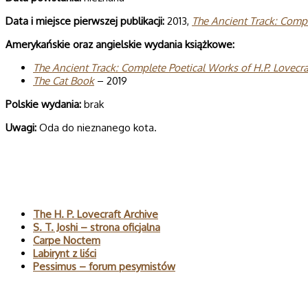
Data i miej­sce pierw­szej publi­ka­cji:
2013,
The Ancient Track: Com­pl
Ame­ry­kań­skie oraz angiel­skie wyda­nia książkowe:
The Ancient Track: Com­plete Poeti­cal Works of H.P. Love­cra
The Cat Book
– 2019
Pol­skie wydania:
brak
Uwagi:
Oda do nieznanego kota.
Polecane
The H. P. Lovecraft Archive
S. T. Joshi – strona oficjalna
Carpe Noctem
Labirynt z liści
Pessimus – forum pesymistów
Wyszukaj