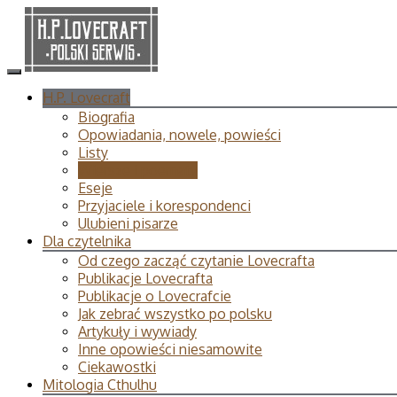
H.P. Lovecraft
Biografia
Opowiadania, nowele, powieści
Listy
Wiersze i poematy
Eseje
Przyjaciele i korespondenci
Ulubieni pisarze
Dla czytelnika
Od czego zacząć czytanie Lovecrafta
Publikacje Lovecrafta
Publikacje o Lovecrafcie
Jak zebrać wszystko po polsku
Artykuły i wywiady
Inne opowieści niesamowite
Ciekawostki
Mitologia Cthulhu