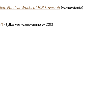
ete Poeti­cal Works of H.P. Love­craft
(wznowienie)
ft
- tylko we wznowieniu w 2013