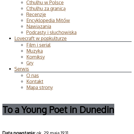
Cthulhu w Polsce
Cthulhu za granicą
Recenzje
Encyklopedia Mitów
Nawiązania
Podcasty i słuchowiska
Lovecraft w popkulturze
Film i serial
Muzyka
Komiksy
Gry
Serwis
O nas
Kontakt
Mapa strony
To a Young Poet in Dunedin
Data powsta­nia:
ok. 29 maja 1931