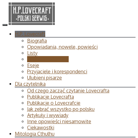
H.P. Lovecraft
Biografia
Opowiadania, nowele, powieści
Listy
Wiersze i poematy
Eseje
Przyjaciele i korespondenci
Ulubieni pisarze
Dla czytelnika
Od czego zacząć czytanie Lovecrafta
Publikacje Lovecrafta
Publikacje o Lovecrafcie
Jak zebrać wszystko po polsku
Artykuły i wywiady
Inne opowieści niesamowite
Ciekawostki
Mitologia Cthulhu