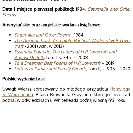
Data i miej­sce pierw­szej publi­ka­cji:
1984,
Satur­na­lia and Other
Poems
Ame­ry­kań­skie oraz angiel­skie wyda­nia książkowe:
Satur­na­lia and Other Poems
- 1984
The Ancient Track: Com­plete Poeti­cal Works of H.P. Love­
craft
- 2001 (wzn. w 2013)
Essential Solitude: The Letters of H.P. Lovecraft and
August Derleth
, tom I, s. 345 – 2008
To a Dreamer: Best Poems of H.P. Lovecraft
– 2019
Letters to Family and Family Friends
, tom II, s. 905 – 2020
Pol­skie wydania:
brak
Uwagi:
Wiersz adresowany do młodego przyjaciela
Henry’ego
S. Whiteheada
, Allana Brownella Graysona, którego Lovecraft
poznał w odwiedzinach u Whiteheada późną wiosną 1931 roku.
Polecane